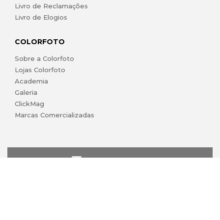
Livro de Reclamações
Livro de Elogios
COLORFOTO
Sobre a Colorfoto
Lojas Colorfoto
Academia
Galeria
ClickMag
Marcas Comercializadas
lojaonline@colorfoto.pt
© 2026 COLORFOTO marca comercial da Barreiros da Silva,