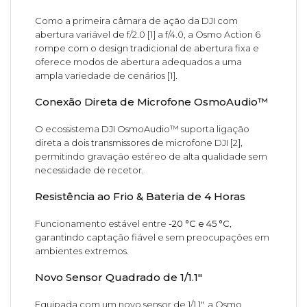
Como a primeira câmara de ação da DJI com
abertura variável de f/2.0 [1] a f/4.0, a Osmo Action 6
rompe com o design tradicional de abertura fixa e
oferece modos de abertura adequados a uma
ampla variedade de cenários [1].
Conexão Direta de Microfone OsmoAudio™
O ecossistema DJI OsmoAudio™ suporta ligação
direta a dois transmissores de microfone DJI [2],
permitindo gravação estéreo de alta qualidade sem
necessidade de recetor.
Resistência ao Frio & Bateria de 4 Horas
Funcionamento estável entre
-20 °C e 45 °C
,
garantindo captação fiável e sem preocupações em
ambientes extremos.
Novo Sensor Quadrado de 1/1.1"
Equipada com um novo sensor de 1/1.1", a Osmo