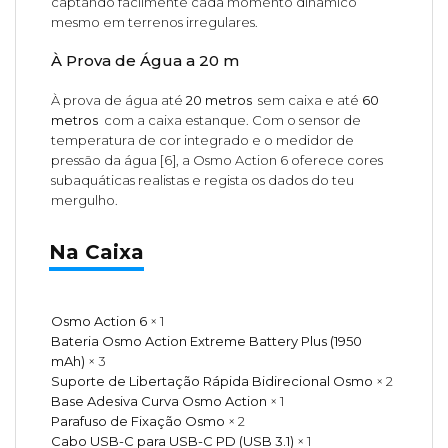
captando facilmente cada momento dinâmico
mesmo em terrenos irregulares.
À Prova de Água a 20 m
À prova de água até
20 metros
sem caixa e até
60
metros
com a caixa estanque. Com o sensor de
temperatura de cor integrado e o medidor de
pressão da água [6], a Osmo Action 6 oferece cores
subaquáticas realistas e regista os dados do teu
mergulho.
Na Caixa
Osmo Action 6
× 1
Bateria Osmo Action Extreme Battery Plus (1950
mAh)
× 3
Suporte de Libertação Rápida Bidirecional Osmo
× 2
Base Adesiva Curva Osmo Action
× 1
Parafuso de Fixação Osmo
× 2
Cabo USB-C para USB-C PD (USB 3.1)
× 1