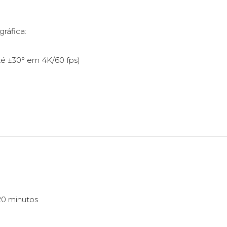
ráfica:
té ±30° em 4K/60 fps)
20 minutos