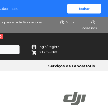
saber mais
fechar
da para a rede fixa nacional)
Ajuda
Sobre nós
O
Login/Registo
0€
0 item -
Serviços de Laboratório