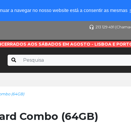
tinuar a navegar no nosso website está a consentir as mesmas
213 129 491 (Chama
NCERRADOS AOS SÁBADOS EM AGOSTO - LISBOA E PORT
ombo (64GB)
ard Combo (64GB)