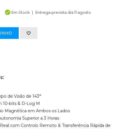
Em Stock
Entrega prevista dia 11 agosto
RINHO
s:
mpo de Visão de 143°
 10-bits & D-Log M
ão Magnética em Ambos os Lados
utonomia Superior a 3 Horas
Real com Controlo Remoto & Transferência Rápida de