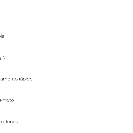
la
g M
gamento rápido
 remoto
crofones