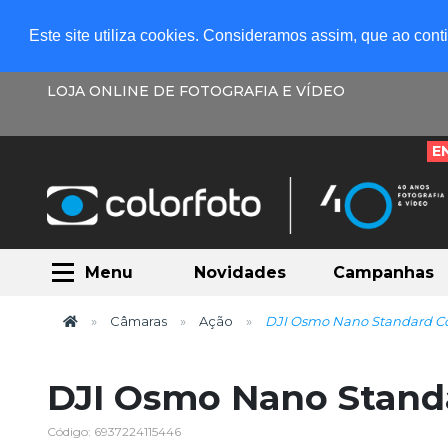
Este site utiliza cookies. Consideramos assim, que ao con
LOJA ONLINE DE FOTOGRAFIA E VÍDEO
E
Menu
Novidades
Campanhas
Câmaras
Ação
DJI Osmo Nano Standard C
DJI Osmo Nano Stand
Código: 6937224115446