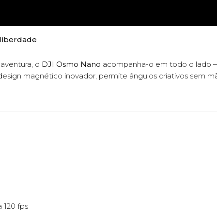
liberdade
aventura, o
DJI Osmo Nano
acompanha-o em todo o lado — d
design magnético inovador, permite ângulos criativos sem mã
 120 fps