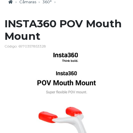
Câmaras
360°
INSTA360 POV Mouth
Mount
Código: 6970357853328