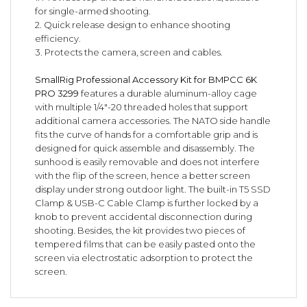
for single-armed shooting.
2. Quick release design to enhance shooting
efficiency.
3. Protects the camera, screen and cables.
SmallRig Professional Accessory Kit for BMPCC 6K
PRO 3299
features a durable aluminum-alloy cage
with multiple 1/4"-20 threaded holes that support
additional camera accessories. The NATO side handle
fits the curve of hands for a comfortable grip and is
designed for quick assemble and disassembly. The
sunhood is easily removable and does not interfere
with the flip of the screen, hence a better screen
display under strong outdoor light. The built-in T5 SSD
Clamp & USB-C Cable Clamp is further locked by a
knob to prevent accidental disconnection during
shooting. Besides, the kit provides two pieces of
tempered films that can be easily pasted onto the
screen via electrostatic adsorption to protect the
screen.