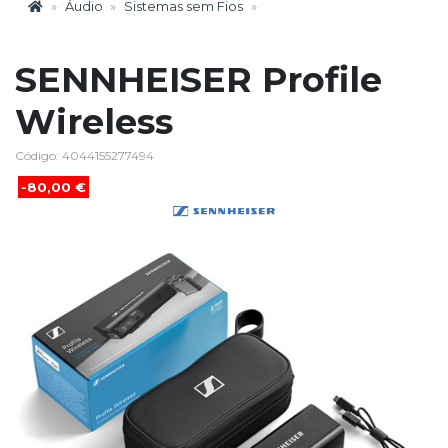
Áudio
Sistemas sem Fios
SENNHEISER Profile
Wireless
Código: 4044155277494
-80,00 €