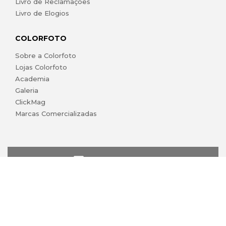
Livro de Reclamações
Livro de Elogios
COLORFOTO
Sobre a Colorfoto
Lojas Colorfoto
Academia
Galeria
ClickMag
Marcas Comercializadas
lojaonline@colorfoto.pt
© 2026 COLORFOTO de Barreiros da Silva, Lda. Todos os