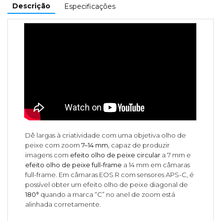
Descrição
Especificações
Dê largas à criatividade com uma objetiva olho de
peixe com zoom
7–14 mm
, capaz de produzir
imagens com
efeito olho de peixe circular
a 7 mm e
efeito olho de peixe full-frame
a 14 mm em câmaras
full-frame. Em câmaras EOS R com sensores APS-C, é
possível obter um efeito olho de peixe diagonal de
180°
quando a marca “C” no anel de zoom está
alinhada corretamente.