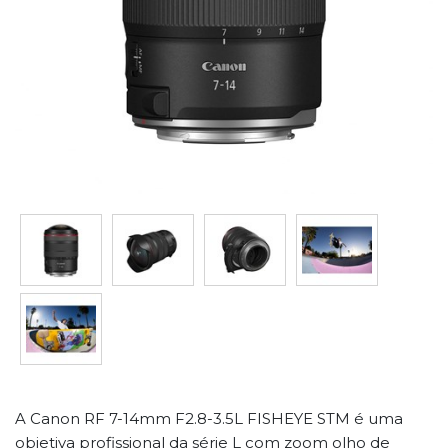
A Canon RF 7-14mm F2.8-3.5L FISHEYE STM é uma
objetiva profissional da série L com zoom olho de