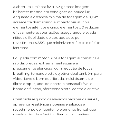
A abertura luminosa
f/2.8–3.5
garante imagens
brilhantes mesmo em condições de pouca luz,
enquanto a distância mínima de focagem de
0,15 m
acrescenta dramatismo e impacto visual. Dois
elementos asféricos e cinco elementos
UD
reduzem
eficazmente as aberrações, assegurando elevada
nitidez e fidelidade de cor, apoiados por
revestimentos
ASC
que minimizam reflexos e efeitos
fantasma.
Equipada com
motor STM
, a focagem automática é
rápida, precisa, extremamente suave e
praticamente silenciosa, com
redução de focus
breathing
, tornando esta objetiva ideal também para
vídeo. Leve e bem equilibrada, inclui
sistema de
filtros drop-in
, anel de controlo personalizável e
botão de função, oferecendo total controlo criativo.
Construída segundo os elevados padrões da
série L
,
apresenta
resistência a poeiras e salpicos
e
revestimento de fluorite no elemento frontal, que
repele sujidade e facilita a limpeza, garantindo