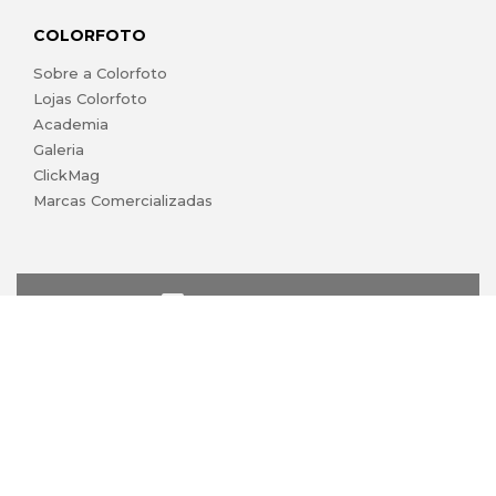
COLORFOTO
Sobre a Colorfoto
Lojas Colorfoto
Academia
Galeria
ClickMag
Marcas Comercializadas
lojaonline@colorfoto.pt
© 2026 COLORFOTO de Barreiros da Silva, Lda. Todos os
direitos reservados