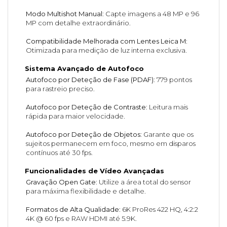
Modo Multishot Manual
: Capte imagens a 48 MP e 96
MP com detalhe extraordinário.
Compatibilidade Melhorada com Lentes Leica M
:
Otimizada para medição de luz interna exclusiva.
Sistema Avançado de Autofoco
Autofoco por Deteção de Fase (PDAF)
: 779 pontos
para rastreio preciso.
Autofoco por Deteção de Contraste
: Leitura mais
rápida para maior velocidade.
Autofoco por Deteção de Objetos
: Garante que os
sujeitos permanecem em foco, mesmo em disparos
contínuos até 30 fps.
Funcionalidades de Vídeo Avançadas
Gravação Open Gate
: Utilize a área total do sensor
para máxima flexibilidade e detalhe.
Formatos de Alta Qualidade
: 6K ProRes 422 HQ, 4:2:2
4K @ 60 fps e RAW HDMI até 5.9K.