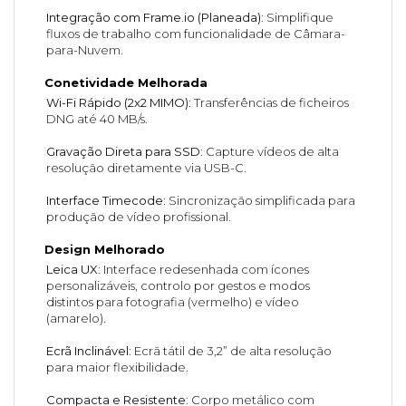
Integração com Frame.io (Planeada)
: Simplifique
fluxos de trabalho com funcionalidade de Câmara-
para-Nuvem.
Conetividade Melhorada
Wi-Fi Rápido (2x2 MIMO)
: Transferências de ficheiros
DNG até 40 MB/s.
Gravação Direta para SSD
: Capture vídeos de alta
resolução diretamente via USB-C.
Interface Timecode
: Sincronização simplificada para
produção de vídeo profissional.
Design Melhorado
Leica UX
: Interface redesenhada com ícones
personalizáveis, controlo por gestos e modos
distintos para fotografia (vermelho) e vídeo
(amarelo).
Ecrã Inclinável
: Ecrã tátil de 3,2” de alta resolução
para maior flexibilidade.
Compacta e Resistente
: Corpo metálico com