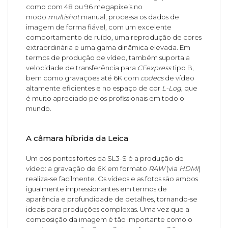
como com 48 ou 96 megapíxeis no
modo
multishot
manual, processa os dados de
imagem de forma fiável, com um excelente
comportamento de ruído, uma reprodução de cores
extraordinária e uma gama dinâmica elevada. Em
termos de produção de vídeo, também suporta a
velocidade de transferência para
CFexpress
tipo B,
bem como gravações até 6K com
codecs
de vídeo
altamente eficientes e no espaço de cor
L-Log
, que
é muito apreciado pelos profissionais em todo o
mundo.
A câmara híbrida da Leica
Um dos pontos fortes da SL3-S é a produção de
vídeo: a gravação de 6K em formato
RAW
(via
HDMI
)
realiza-se facilmente. Os vídeos e as fotos são ambos
igualmente impressionantes em termos de
aparência e profundidade de detalhes, tornando-se
ideais para produções complexas. Uma vez que a
composição da imagem é tão importante como o