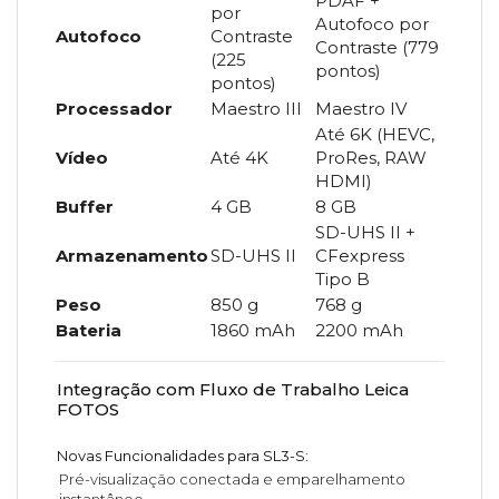
PDAF +
por
Autofoco por
Autofoco
Contraste
Contraste (779
(225
pontos)
pontos)
Processador
Maestro III
Maestro IV
Até 6K (HEVC,
Vídeo
Até 4K
ProRes, RAW
HDMI)
Buffer
4 GB
8 GB
SD-UHS II +
Armazenamento
SD-UHS II
CFexpress
Tipo B
Peso
850 g
768 g
Bateria
1860 mAh
2200 mAh
Integração com Fluxo de Trabalho Leica
FOTOS
Novas Funcionalidades para SL3-S
:
Pré-visualização conectada e emparelhamento
instantâneo.