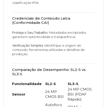
classificação IP54.
Credenciais de Conteúdo Leica
(Conformidade CAI)
Proteja o Seu Trabalho
: Metadados encriptados
garantem autenticidade e transparência.
Verificação Simples
: Identifique a origem do
conteúdo, ferramentas utilizadas e detalhes de
produção.
Comparação de Desempenho: SL2-S vs.
SL3-S
Funcionalidade
SL2-S
SL3-S
24 MP CMOS
24 MP
Sensor
BSI (PDAF
CMOS BSI
Rápido)
Autofoco