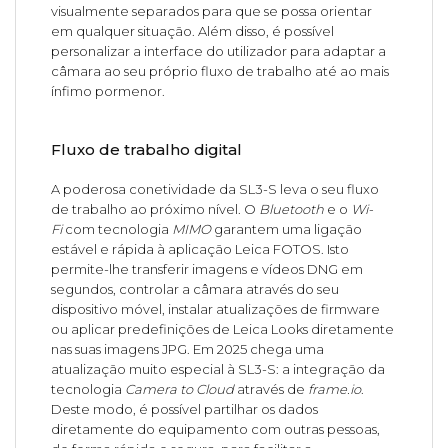
visualmente separados para que se possa orientar
em qualquer situação. Além disso, é possível
personalizar a interface do utilizador para adaptar a
câmara ao seu próprio fluxo de trabalho até ao mais
ínfimo pormenor.
Fluxo de trabalho digital
A poderosa conetividade da SL3-S leva o seu fluxo
de trabalho ao próximo nível. O
Bluetooth
e o
Wi-
Fi
com tecnologia
MIMO
garantem uma ligação
estável e rápida à aplicação Leica FOTOS. Isto
permite-lhe transferir imagens e vídeos DNG em
segundos, controlar a câmara através do seu
dispositivo móvel, instalar atualizações de firmware
ou aplicar predefinições de Leica Looks diretamente
nas suas imagens JPG. Em 2025 chega uma
atualização muito especial à SL3-S: a integração da
tecnologia
Camera to Cloud
através de
frame.io
.
Deste modo, é possível partilhar os dados
diretamente do equipamento com outras pessoas,