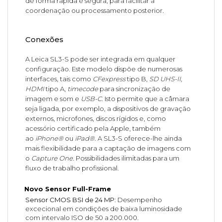
de forma rápida e segura, para facilitar a
coordenação ou processamento posterior.
Conexões
A Leica SL3-S pode ser integrada em qualquer
configuração. Este modelo dispõe de numerosas
interfaces, tais como
CFexpress
tipo B,
SD UHS-II,
HDMI
tipo A,
timecode
para sincronização de
imagem e som e
USB-C
. Isto permite que a câmara
seja ligada, por exemplo, a dispositivos de gravação
externos, microfones, discos rígidos e, como
acessório certificado pela Apple, também
ao
iPhone®
ou
iPad®
. A SL3-S oferece-lhe ainda
mais flexibilidade para a captação de imagens com
o
Capture One
. Possibilidades ilimitadas para um
fluxo de trabalho profissional.
Novo Sensor Full-Frame
Sensor CMOS BSI de 24 MP
: Desempenho
excecional em condições de baixa luminosidade
com intervalo ISO de 50 a 200.000.