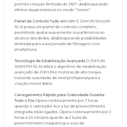
permite rotação ilimitada de 360°, desbloqueando
efeitos visuais imersivos no modo "Vortex".
Painel de Controlo Tudo-em-Um
O ZHIYUN Smooth
5S AI possui um painel de controlo completo,
permitindo ajustar suavemente os parâmetros ao
alcance dos dedos, desbloqueando possibilidades
ilimitadas para a sua jornada de filmagem com
smartphone.
Tecnologia de Estabilização Avançada
O ZHIYUN
SMOOTH 5S AI utiliza o algoritmo de estabilização
avançado da ZHIYUN e motores de alto torque,
trazendo suavidade de nível profissional para a
criação móvel diária.
Carregamento Rápido para Criatividade Durante
Todo o Dia
Opera continuamente por 7 horas
quando o rastreador AI e a luz de preenchimento
integrada estão ligados. Opera continuamente por 2
horas e 20 minutos quando as 2 luzes de
preenchimento magnéticas e a luz de