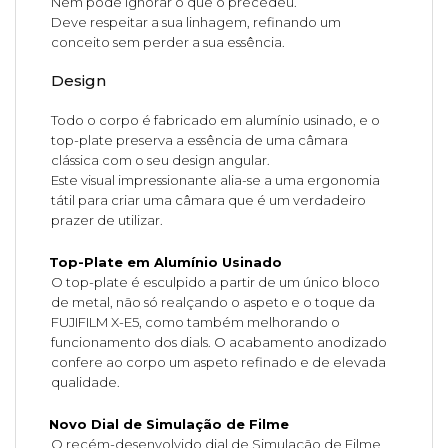
Nem pode ignorar o que o precedeu.
Deve respeitar a sua linhagem, refinando um
conceito sem perder a sua essência.
Design
Todo o corpo é fabricado em alumínio usinado, e o
top-plate preserva a essência de uma câmara
clássica com o seu design angular.
Este visual impressionante alia-se a uma ergonomia
tátil para criar uma câmara que é um verdadeiro
prazer de utilizar.
Top-Plate em Alumínio Usinado
O top-plate é esculpido a partir de um único bloco
de metal, não só realçando o aspeto e o toque da
FUJIFILM X-E5, como também melhorando o
funcionamento dos dials. O acabamento anodizado
confere ao corpo um aspeto refinado e de elevada
qualidade.
Novo Dial de Simulação de Filme
O recém-desenvolvido dial de Simulação de Filme