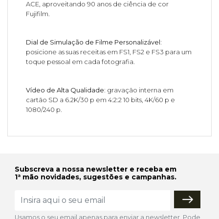
ACE, aproveitando 90 anos de ciência de cor
Fujifilm.
Dial de Simulação de Filme Personalizável:
posicione as suas receitas em FS1, FS2 e FS3 para um
toque pessoal em cada fotografia.
Vídeo de Alta Qualidade:
gravação interna em
cartão SD a 6.2K/30 p em 4:2:2 10 bits, 4K/60 p e
1080/240 p.
Subscreva a nossa newsletter e receba em
1ª mão novidades, sugestões e campanhas.
Usamos o seu email apenas para enviar a newsletter. Pode