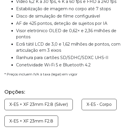
Vídeo 6,2 K a 30 fps, 4 K a 60 fps e FHD a 240 fps
Estabilização de imagem no corpo até 7 stops
Disco de simulação de filme configurável
AF de 425 pontos, deteção de sujeitos por IA
Visor eletrónico OLED de 0,62× e 2,36 milhões de
pontos
Ecrã tátil LCD de 3,0 e 1,62 milhões de pontos, com
articulação em 3 eixos
Ranhura para cartões SD/SDHC/SDXC UHS-II
Conetividade Wi-Fi 5 e Bluetooth 4.2
* Preços incluem IVA à taxa (legal) em vigor
Opções:
X-E5 + XF 23mm F2.8 (Silver)
X-E5 - Corpo
X-E5 + XF 23mm F2.8