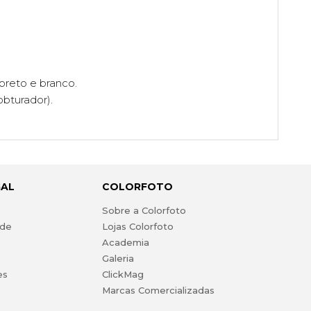
preto e branco.
bturador).
GAL
COLORFOTO
s
Sobre a Colorfoto
ade
Lojas Colorfoto
Academia
Galeria
es
ClickMag
Marcas Comercializadas