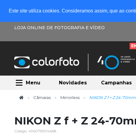
Este site utiliza cookies. Consideramos assim, que ao con
LOJA ONLINE DE FOTOGRAFIA E VÍDEO
E
Menu
Novidades
Campanhas
Câmaras
Mirrorless
NIKON Z f + Z 24-70mm 
NIKON Z f + Z 24-70m
Código: 4960759914668