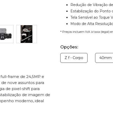
Redução de Vibração de
Estabilização do Ponto
Tela Sensível ao Toque V
Modo de Alta Resoluçã
* Preços incluem IVA à taxa (legal) 
Opções:
Z f - Corpo
40mm f/
 full-frame de 24,5MP e
 de nove assuntos para
a de pixel-shift para
estabilização de imagem de
empenho moderno, ideal