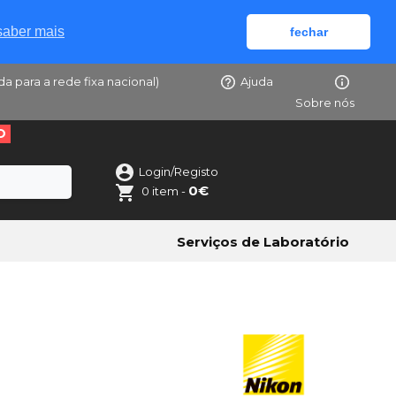
saber mais
fechar
da para a rede fixa nacional)
Ajuda
Sobre nós
O
Login/Registo
0€
0 item -
Serviços de Laboratório