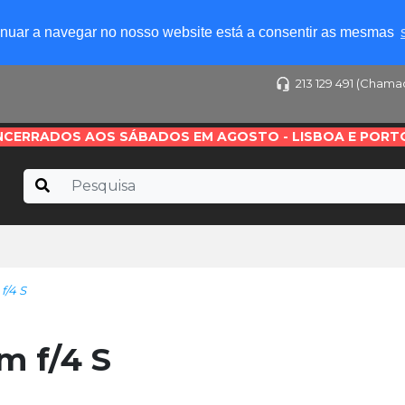
tinuar a navegar no nosso website está a consentir as mesmas
213 129 491 (Chama
NCERRADOS AOS SÁBADOS EM AGOSTO - LISBOA E PORT
f/4 S
m f/4 S