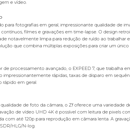
gem e vídeo.
P
para fotografias em geral, impressionante qualidade de im
ros contínuos, filmes e gravações em time-lapse. O design re
dade notavelmente limpa para redução de ruído ao trabalhar e
lução que combina múltiplas exposições para criar um único
 de processamento avançado, o EXPEED 7, que trabalha em 
o impressionantemente rápidas, taxas de disparo em sequênc
 rápido em geral.
a qualidade de foto da câmara, o Zf oferece uma variedade d
avação de vídeo UHD 4K é possível com leitura de pixels co
a com até 120p para reprodução em câmara lenta. A gravaçã
 SDR/HLG/N-log.