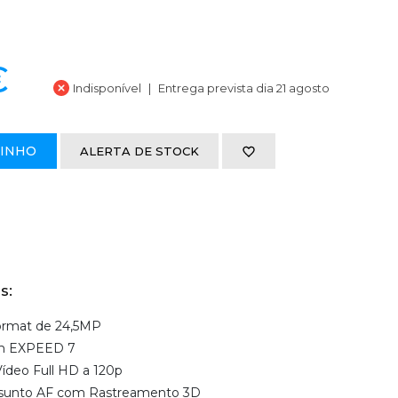
€
Indisponível
Entrega prevista dia 21 agosto
RINHO
ALERTA DE STOCK
s:
ormat de 24,5MP
em EXPEED 7
ídeo Full HD a 120p
sunto AF com Rastreamento 3D