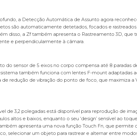
rofundo, a Detecção Automática de Assunto agora reconhece
jetos são automaticamente detetados, focados e rastreados p
lém disso, a Zf também apresenta o Rastreamento 3D, que
ente e perpendicularmente à câmara.
o do sensor de 5 eixos no corpo compensa até 8 paradas 
sistema também funciona com lentes F-mount adaptadas ao
ma de redução de vibração do ponto de foco, que maximiza a
el de 3,2 polegadas está disponível para reprodução de image
ulos altos e baixos, enquanto o seu ‘design’ sensível ao toqu
 também apresenta uma nova função Touch Fn, que permite q
o, selecionar um objeto para rastrear e alternar entre modos