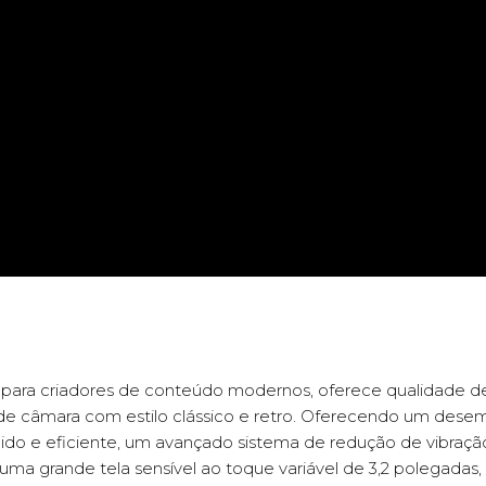
do para criadores de conteúdo modernos, oferece qualidade
e câmara com estilo clássico e retro. Oferecendo um des
pido e eficiente, um avançado sistema de redução de vibraçã
 uma grande tela sensível ao toque variável de 3,2 polegadas,