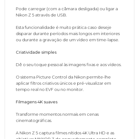
Pode carregar (com a câmara desligada) ou ligar a
Nikon Z 5 através de USB.
Esta funcionalidade é muito prática caso deseje
disparar durante períodos mais longos em interiores
ou durante a gravação de um vídeo em time-lapse.
Criatividade simples
Dê o seu toque pessoal às imagens fixas e aos vídeos.
O sistema Picture Control da Nikon permite-lhe
aplicar filtros criativos únicos e pré-visualizar em
tempo real no EVF ou no monitor.
Filmagens 4K suaves
Transforme momentos normais em cenas
cinematográficas.
A Nikon Z 5 captura filmes nítidos 4K Ultra HD e as
objetivas NIKKOR Z de enquadramento completo