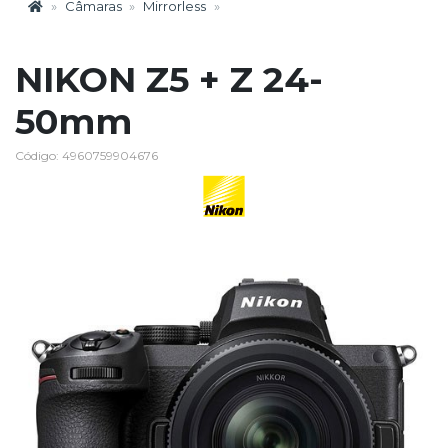
Câmaras
Mirrorless
NIKON Z5 + Z 24-
50mm
Código: 4960759904676