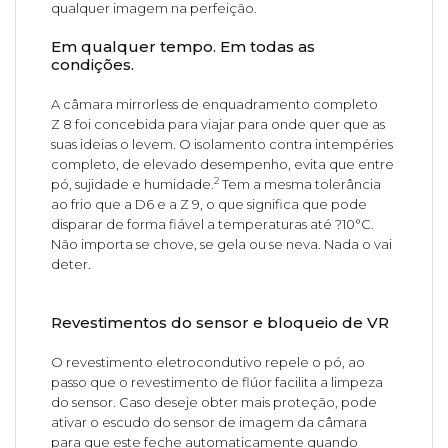
qualquer imagem na perfeição.
Em qualquer tempo. Em todas as
condições.
A câmara mirrorless de enquadramento completo
Z 8 foi concebida para viajar para onde quer que as
suas ideias o levem. O isolamento contra intempéries
completo, de elevado desempenho, evita que entre
2
pó, sujidade e humidade.
Tem a mesma tolerância
ao frio que a D6 e a Z 9, o que significa que pode
disparar de forma fiável a temperaturas até ?10°C.
Não importa se chove, se gela ou se neva. Nada o vai
deter.
Revestimentos do sensor e bloqueio de VR
O revestimento eletrocondutivo repele o pó, ao
passo que o revestimento de flúor facilita a limpeza
do sensor. Caso deseje obter mais proteção, pode
ativar o escudo do sensor de imagem da câmara
para que este feche automaticamente quando