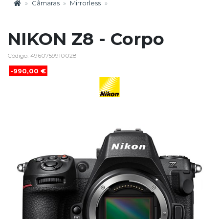
Câmaras
Mirrorless
NIKON Z8 - Corpo
Código: 4960759910028
-990,00 €