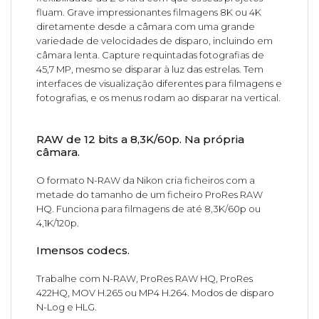
fluam. Grave impressionantes filmagens 8K ou 4K
diretamente desde a câmara com uma grande
variedade de velocidades de disparo, incluindo em
câmara lenta. Capture requintadas fotografias de
45,7 MP, mesmo se disparar à luz das estrelas. Tem
interfaces de visualização diferentes para filmagens e
fotografias, e os menus rodam ao disparar na vertical.
RAW de 12 bits a 8,3K/60p. Na própria
câmara.
O formato N-RAW da Nikon cria ficheiros com a
metade do tamanho de um ficheiro ProRes RAW
HQ. Funciona para filmagens de até 8,3K/60p ou
4,1K/120p.
Imensos codecs.
Trabalhe com N-RAW, ProRes RAW HQ, ProRes
422HQ, MOV H.265 ou MP4 H.264. Modos de disparo
N-Log e HLG.