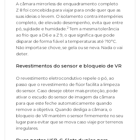
A câmara mirrorless de enquadramento completo
Z 8 foi concebida para viajar para onde quer que as
suas ideias o levem. O isolamento contra intempéries
completo, de elevado desempenho, evita que entre
2
pó, sujidade e humidade.
Tem a mesma tolerância
ao frio que a D6 e a Z 9, o que significa que pode
disparar de forma fiável a temperaturas até ?10°C.
Não importa se chove, se gela ou se neva. Nada o vai
deter.
Revestimentos do sensor e bloqueio de VR
O revestimento eletrocondutivo repele o pó, ao
passo que o revestimento de flúor facilita a limpeza
do sensor. Caso deseje obter mais proteção, pode
ativar o escudo do sensor de imagem da câmara
para que este feche automaticamente quando
remove a objetiva. Quando desliga a câmara, o
bloqueio de VR mantém o sensor firmemente no seu
lugar para evitar que se mova caso viaje por terrenos
irregulares.