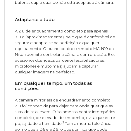
baterias duplo quando não está acoplado à câmara.
Adapta-se a tudo
A Z 8 de enquadramento completo pesa apenas
910 g (aproximadamente), pelo que é confortável de
segurar e adapta-se na perfeição a qualquer
equipamento. O punho controlo remoto MC-N10 da
Nikon permite controlar a câmara com precisão. E os
acessórios dos nossos parceiros (estabilizadores,
microfones e muito mais) ajudam a capturar
qualquer imagem na perfeição.
Em qualquer tempo. Em todas as
condições.
A câmara mirrorless de enquadramento completo
Z 8 foi concebida para viajar para onde quer que as
suas ideias o levem. O isolamento contra intempéries
completo, de elevado desempenho, evita que entre
2
pó, sujidade e humidade.
Tem a mesma tolerância
ao frio que a D6 e a Z 9, o que significa que pode