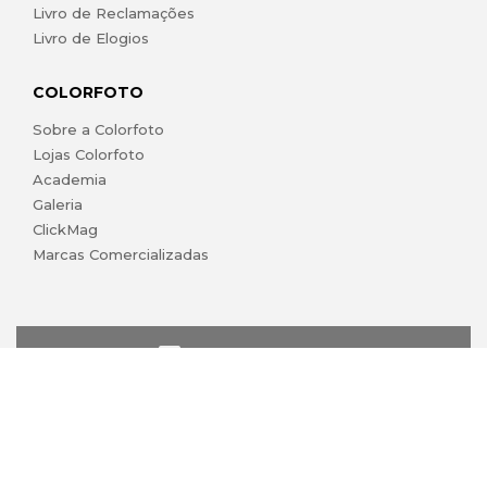
Livro de Reclamações
Livro de Elogios
COLORFOTO
Sobre a Colorfoto
Lojas Colorfoto
Academia
Galeria
ClickMag
Marcas Comercializadas
lojaonline@colorfoto.pt
© 2026 COLORFOTO de Barreiros da Silva, Lda. Todos os