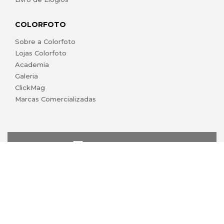
COLORFOTO
Sobre a Colorfoto
Lojas Colorfoto
Academia
Galeria
ClickMag
Marcas Comercializadas
lojaonline@colorfoto.pt
© 2026 COLORFOTO marca comercial da Barreiros da Silva,
Lda. Todos os direitos reservados