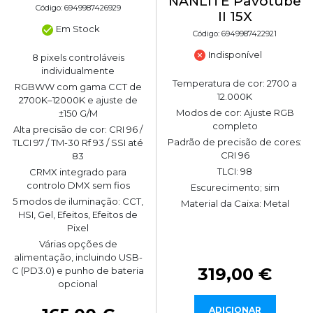
NANLITE Pavotube
Código: 6949987426929
II 15X
Em Stock
Código: 6949987422921
Indisponível
8 pixels controláveis
individualmente
Temperatura de cor: 2700 a
RGBWW com gama CCT de
12.000K
2700K–12000K e ajuste de
Modos de cor: Ajuste RGB
±150 G/M
completo
Alta precisão de cor: CRI 96 /
Padrão de precisão de cores:
TLCI 97 / TM-30 Rf 93 / SSI até
CRI 96
83
TLCI: 98
CRMX integrado para
controlo DMX sem fios
Escurecimento; sim
5 modos de iluminação: CCT,
Material da Caixa: Metal
HSI, Gel, Efeitos, Efeitos de
Pixel
Várias opções de
alimentação, incluindo USB-
319,00 €
C (PD3.0) e punho de bateria
opcional
ADICIONAR