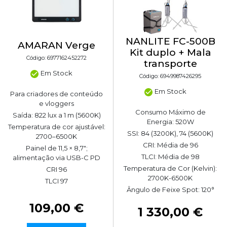
NANLITE FC-500B
AMARAN Verge
Kit duplo + Mala
Código: 6977162452272
transporte
Em Stock
Código: 6949987426295
Em Stock
Para criadores de conteúdo
e vloggers
Consumo Máximo de
Saída: 822 lux a 1 m (5600K)
Energia: 520W
Temperatura de cor ajustável:
SSI: 84 (3200K), 74 (5600K)
2700–6500K
CRI: Média de 96
Painel de 11,5 × 8,7";
TLCI: Média de 98
alimentação via USB-C PD
Temperatura de Cor (Kelvin):
CRI 96
2700K-6500K
TLCI 97
Ângulo de Feixe Spot: 120°
109,00 €
1 330,00 €