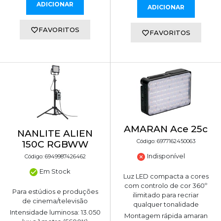
ADICIONAR
ADICIONAR
FAVORITOS
FAVORITOS
AMARAN Ace 25c
NANLITE ALIEN
Código: 6977162450063
150C RGBWW
Indisponível
Código: 6949987426462
Em Stock
Luz LED compacta a cores
com controlo de cor 360º
Para estúdios e produções
ilimitado para recriar
de cinema/televisão
qualquer tonalidade
Intensidade luminosa: 13.050
Montagem rápida amaran