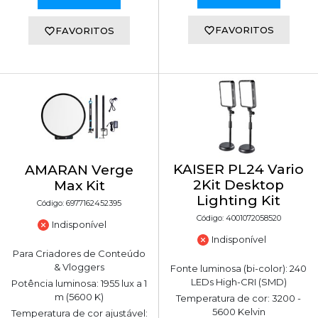
FAVORITOS
FAVORITOS
KAISER PL24 Vario
AMARAN Verge
2Kit Desktop
Max Kit
Lighting Kit
Código: 6977162452395
Código: 4001072058520
Indisponível
Indisponível
Para Criadores de Conteúdo
& Vloggers
Fonte luminosa (bi-color): 240
LEDs High-CRI (SMD)
Potência luminosa: 1955 lux a 1
m (5600 K)
Temperatura de cor: 3200 -
5600 Kelvin
Temperatura de cor ajustável: