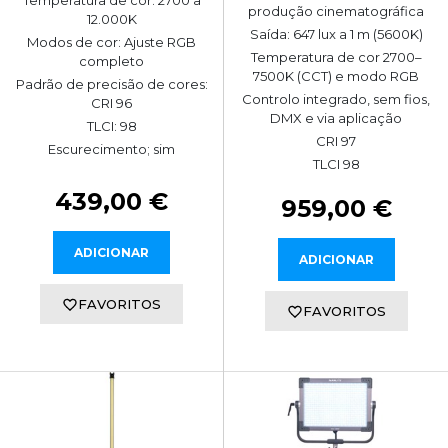
Temperatura de cor: 2700 a
produção cinematográfica
12.000K
Saída: 647 lux a 1 m (5600K)
Modos de cor: Ajuste RGB
Temperatura de cor 2700–
completo
7500K (CCT) e modo RGB
Padrão de precisão de cores:
Controlo integrado, sem fios,
CRI 96
DMX e via aplicação
TLCI: 98
CRI 97
Escurecimento; sim
TLCI 98
439,00 €
959,00 €
ADICIONAR
ADICIONAR
FAVORITOS
FAVORITOS