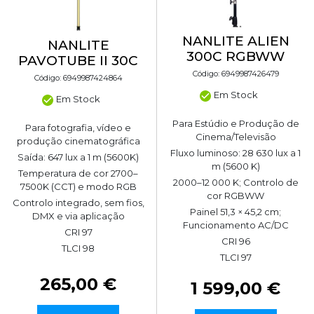
NANLITE ALIEN
NANLITE
300C RGBWW
PAVOTUBE II 30C
Código: 6949987426479
Código: 6949987424864
Em Stock
Em Stock
Para Estúdio e Produção de
Para fotografia, vídeo e
Cinema/Televisão
produção cinematográfica
Fluxo luminoso: 28 630 lux a 1
Saída: 647 lux a 1 m (5600K)
m (5600 K)
Temperatura de cor 2700–
2000–12 000 K; Controlo de
7500K (CCT) e modo RGB
cor RGBWW
Controlo integrado, sem fios,
Painel 51,3 × 45,2 cm;
DMX e via aplicação
Funcionamento AC/DC
CRI 97
CRI 96
TLCI 98
TLCI 97
265,00 €
1 599,00 €