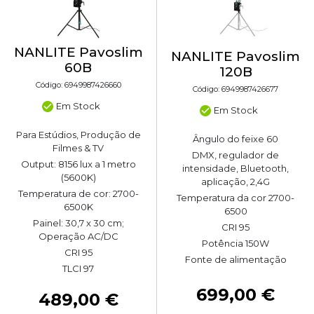
NANLITE Pavoslim
NANLITE Pavoslim
60B
120B
Código: 6949987426660
Código: 6949987426677
Em Stock
Em Stock
Para Estúdios, Produção de
Ângulo do feixe 60
Filmes & TV
DMX, regulador de
Output: 8156 lux a 1 metro
intensidade, Bluetooth,
(5600K)
aplicação, 2,4G
Temperatura de cor: 2700-
Temperatura da cor 2700-
6500K
6500
Painel: 30,7 x 30 cm;
CRI 95
Operação AC/DC
Potência 150W
CRI 95
Fonte de alimentação
TLCI 97
699,00 €
489,00 €