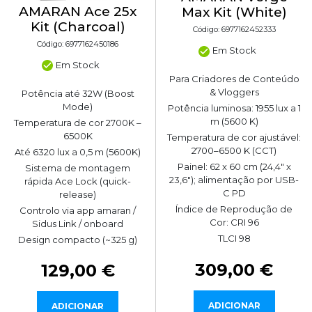
AMARAN Ace 25x
Max Kit (White)
Kit (Charcoal)
Código: 6977162452333
Código: 6977162450186
Em Stock
Em Stock
Para Criadores de Conteúdo
& Vloggers
Potência até 32W (Boost
Mode)
Potência luminosa: 1955 lux a 1
m (5600 K)
Temperatura de cor 2700K –
6500K
Temperatura de cor ajustável:
2700–6500 K (CCT)
Até 6320 lux a 0,5 m (5600K)
Painel: 62 x 60 cm (24,4" x
Sistema de montagem
23,6"); alimentação por USB-
rápida Ace Lock (quick-
C PD
release)
Índice de Reprodução de
Controlo via app amaran /
Cor: CRI 96
Sidus Link / onboard
TLCI 98
Design compacto (~325 g)
309,00 €
129,00 €
ADICIONAR
ADICIONAR