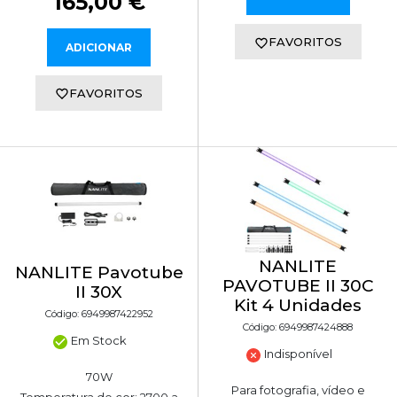
165,00 €
FAVORITOS
ADICIONAR
FAVORITOS
NANLITE
NANLITE Pavotube
PAVOTUBE II 30C
II 30X
Kit 4 Unidades
Código: 6949987422952
Código: 6949987424888
Em Stock
Indisponível
70W
Para fotografia, vídeo e