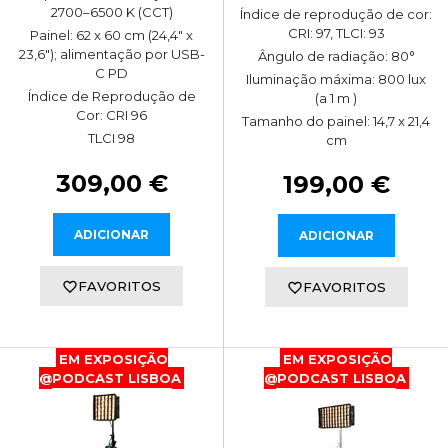
2700–6500 K (CCT)
Índice de reprodução de cor:
CRI: 97, TLCI: 93
Painel: 62 x 60 cm (24,4" x
23,6"); alimentação por USB-
Ângulo de radiação: 80°
C PD
Iluminação máxima: 800 lux
Índice de Reprodução de
(a 1 m )
Cor: CRI 96
Tamanho do painel: 14,7 x 21,4
TLCI 98
cm
309,00 €
199,00 €
ADICIONAR
ADICIONAR
FAVORITOS
FAVORITOS
EM EXPOSIÇÃO
EM EXPOSIÇÃO
@PODCAST LISBOA
@PODCAST LISBOA