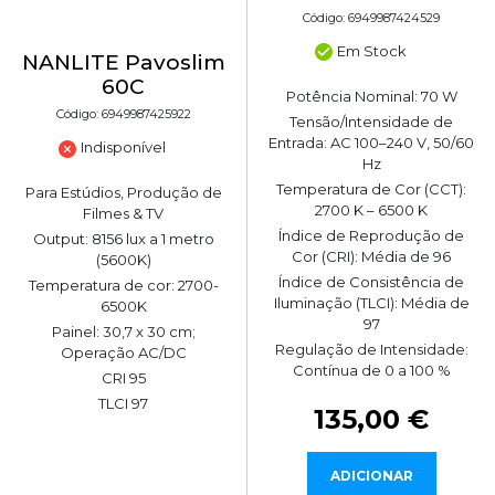
Código: 6949987424529
Em Stock
NANLITE Pavoslim
60C
Potência Nominal: 70 W
Código: 6949987425922
Tensão/Intensidade de
Entrada: AC 100–240 V, 50/60
Indisponível
Hz
Temperatura de Cor (CCT):
Para Estúdios, Produção de
2700 K – 6500 K
Filmes & TV
Índice de Reprodução de
Output: 8156 lux a 1 metro
Cor (CRI): Média de 96
(5600K)
Índice de Consistência de
Temperatura de cor: 2700-
Iluminação (TLCI): Média de
6500K
97
Painel: 30,7 x 30 cm;
Regulação de Intensidade:
Operação AC/DC
Contínua de 0 a 100 %
CRI 95
TLCI 97
135,00 €
ADICIONAR