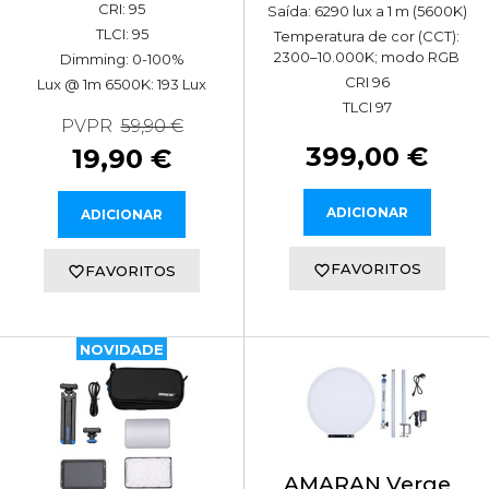
CRI: 95
Saída: 6290 lux a 1 m (5600K)
TLCI: 95
Temperatura de cor (CCT):
2300–10.000K; modo RGB
Dimming: 0-100%
CRI 96
Lux @ 1m 6500K: 193 Lux
TLCI 97
PVPR
59,90 €
399,00 €
19,90 €
ADICIONAR
ADICIONAR
FAVORITOS
FAVORITOS
NOVIDADE
AMARAN Verge