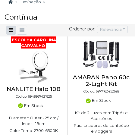
Iluminação
Contínua
Ordenar por:
Relevância
ESCOLHA CAROLINA
CARVALHO
AMARAN Pano 60c
2-Light Kit
NANLITE Halo 10B
Código: 6977162452692
Código: 6949987421825
Em Stock
Em Stock
Kit de 2 Luzes com Tripés e
Diameter: Outer - 25 cm /
Acessórios
Inner - 18cm
Para criadores de conteúdo
Color Temp: 2700-6500K
e vloggers