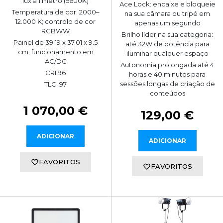
lux a 1 metro (5600K)
Ace Lock: encaixe e bloqueie
Temperatura de cor: 2000–
na sua câmara ou tripé em
12.000 K; controlo de cor
apenas um segundo
RGBWW
Brilho líder na sua categoria:
Painel de 39.19 x 37.01 x 9.5
até 32W de potência para
cm; funcionamento em
iluminar qualquer espaço
AC/DC
Autonomia prolongada até 4
CRI 96
horas e 40 minutos para
sessões longas de criação de
TLCI 97
conteúdos
1 070,00 €
129,00 €
ADICIONAR
ADICIONAR
FAVORITOS
FAVORITOS