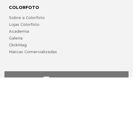
COLORFOTO
Sobre a Colorfoto
Lojas Colorfoto
Academia
Galeria
ClickMag
Marcas Comercializadas
lojaonline@colorfoto.pt
© 2026 COLORFOTO marca comercial da Barreiros da Silva,
Lda. Todos os direitos reservados