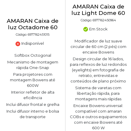
AMARAN Caixa de
luz Light Dome 60
AMARAN Caixa de
Código: 6977162450964
luz Octadome 60
Em Stock
Código: 6977162451015
Modificador de luz suave
Indisponível
circular de 60 cm (2 pés) com
encaixe Bowens
Softbox Octogonal
Design circular de 16 lados,
Mecanismo de montagem
para reflexos de luz redondos
rápida One-Snap
(eyelights) em fotografia de
Para projetores com
retrato, entrevistas e
montagem Bowens até
conteúdos de plano próximo
600W
Sistema de varetas com
Interior refletor de alta
libertação rápida, para
eficiência
montagens mais rápidas
Inclui difusor frontal e grelha
Encaixe Bowens universal:
compatível com amaran
Inclui difusor interno e bolsa
COBs e outros equipamentos
de transporte
com encaixe Bowens até
600 W