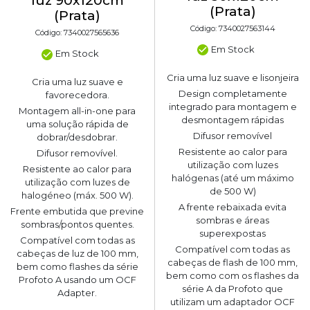
luz 90x120cm
(Prata)
(Prata)
Código: 7340027563144
Código: 7340027565636
Em Stock
Em Stock
Cria uma luz suave e lisonjeira
Cria uma luz suave e
Design completamente
favorecedora.
integrado para montagem e
Montagem all-in-one para
desmontagem rápidas
uma solução rápida de
Difusor removível
dobrar/desdobrar.
Resistente ao calor para
Difusor removível.
utilização com luzes
Resistente ao calor para
halógenas (até um máximo
utilização com luzes de
de 500 W)
halogéneo (máx. 500 W).
A frente rebaixada evita
Frente embutida que previne
sombras e áreas
sombras/pontos quentes.
superexpostas
Compatível com todas as
Compatível com todas as
cabeças de luz de 100 mm,
cabeças de flash de 100 mm,
bem como flashes da série
bem como com os flashes da
Profoto A usando um OCF
série A da Profoto que
Adapter.
utilizam um adaptador OCF