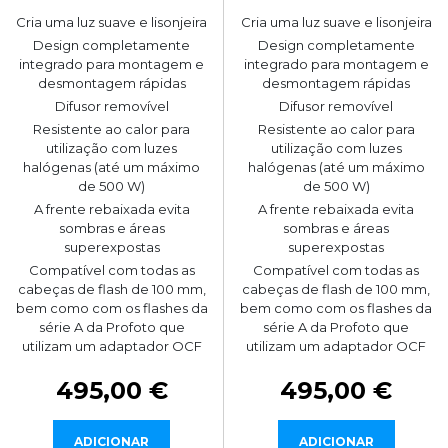
Cria uma luz suave e lisonjeira
Cria uma luz suave e lisonjeira
Design completamente
Design completamente
integrado para montagem e
integrado para montagem e
desmontagem rápidas
desmontagem rápidas
Difusor removível
Difusor removível
Resistente ao calor para
Resistente ao calor para
utilização com luzes
utilização com luzes
halógenas (até um máximo
halógenas (até um máximo
de 500 W)
de 500 W)
A frente rebaixada evita
A frente rebaixada evita
sombras e áreas
sombras e áreas
superexpostas
superexpostas
Compatível com todas as
Compatível com todas as
cabeças de flash de 100 mm,
cabeças de flash de 100 mm,
bem como com os flashes da
bem como com os flashes da
série A da Profoto que
série A da Profoto que
utilizam um adaptador OCF
utilizam um adaptador OCF
495,00 €
495,00 €
ADICIONAR
ADICIONAR