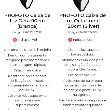
PROFOTO Caixa de
PROFOTO Caixa de
luz Octa 90cm
luz Octagonal
(Branca)
120cm (Silver)
Código: 7340027567586
Código: 7340027565629
Indisponível
Indisponível
Cria uma luz suave e lisonjeira
Cria uma luz suave e
favorecedora.
Design completamente
integrado para montagem e
Montagem all-in-one para
desmontagem rápidas
uma solução rápida de
dobrar/desdobrar.
Difusor removível
Difusor removível.
Resistente ao calor para
utilização com luzes
Resistente ao calor para
halógenas (até um máximo
utilização com luzes de
de 500 W)
halogéneo (máx. 500 W
halogéneo).
A frente rebaixada evita
sombras e áreas
Frente embutida que previne
superexpostas
sombras/pontos quentes.