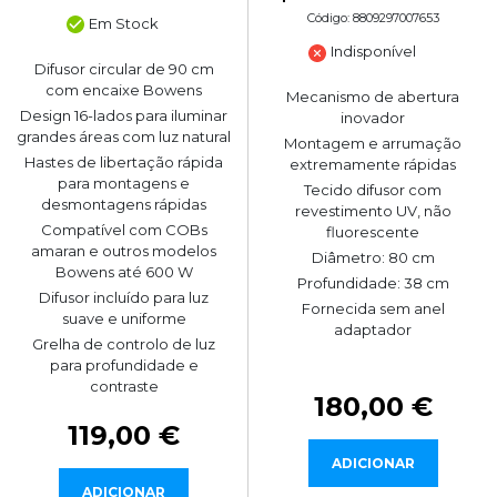
Código: 8809297007653
Em Stock
Indisponível
Difusor circular de 90 cm
com encaixe Bowens
Mecanismo de abertura
Design 16-lados para iluminar
inovador
grandes áreas com luz natural
Montagem e arrumação
Hastes de libertação rápida
extremamente rápidas
para montagens e
Tecido difusor com
desmontagens rápidas
revestimento UV, não
Compatível com COBs
fluorescente
amaran e outros modelos
Diâmetro: 80 cm
Bowens até 600 W
Profundidade: 38 cm
Difusor incluído para luz
Fornecida sem anel
suave e uniforme
adaptador
Grelha de controlo de luz
para profundidade e
contraste
180,00 €
119,00 €
ADICIONAR
ADICIONAR