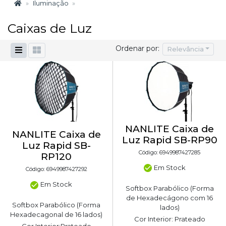
Iluminação
Caixas de Luz
Ordenar por:
Relevância
NANLITE Caixa de
NANLITE Caixa de
Luz Rapid SB-RP90
Luz Rapid SB-
Código: 6949987427285
RP120
Em Stock
Código: 6949987427292
Em Stock
Softbox Parabólico (Forma
de Hexadecágono com 16
Softbox Parabólico (Forma
lados)
Hexadecagonal de 16 lados)
Cor Interior: Prateado