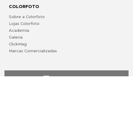
COLORFOTO
Sobre a Colorfoto
Lojas Colorfoto
Academia
Galeria
ClickMag
Marcas Comercializadas
lojaonline@colorfoto.pt
© 2026 COLORFOTO marca comercial da Barreiros da Silva,
Lda. Todos os direitos reservados