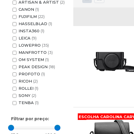
ARTISAN & ARTIST
(2)
CANON
(1)
FUJIFILM
(22)
HASSELBLAD
(1)
INSTA360
(1)
LEICA
(9)
LOWEPRO
(35)
MANFROTTO
(3)
OM SYSTEM
(1)
PEAK DESIGN
(18)
PROFOTO
(1)
RICOH
(2)
ROLLEI
(1)
SONY
(2)
TENBA
(1)
ESCOLHA CAROLINA CAR
Filtrar por preço: