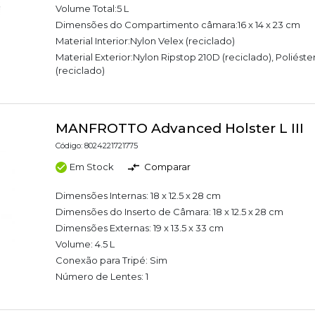
Volume Total:5 L
Dimensões do Compartimento câmara:16 x 14 x 23 cm
Material Interior:Nylon Velex (reciclado)
Material Exterior:Nylon Ripstop 210D (reciclado), Poliést
(reciclado)
MANFROTTO Advanced Holster L III
Código: 8024221721775
Em Stock
Comparar
Dimensões Internas: 18 x 12.5 x 28 cm
Dimensões do Inserto de Câmara: 18 x 12.5 x 28 cm
Dimensões Externas: 19 x 13.5 x 33 cm
Volume: 4.5 L
Conexão para Tripé: Sim
Número de Lentes: 1