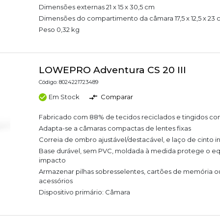
Dimensões externas 21 x 15 x 30,5 cm
Dimensões do compartimento da câmara 17,5 x 12,5 x 23
Peso 0,32 kg
LOWEPRO Adventura CS 20 III
Código: 8024221723489
Em Stock
Comparar
Fabricado com 88% de tecidos reciclados e tingidos co
Adapta-se a câmaras compactas de lentes fixas
Correia de ombro ajustável/destacável, e laço de cinto 
Base durável, sem PVC, moldada à medida protege o e
impacto
Armazenar pilhas sobresselentes, cartões de memória 
acessórios
Dispositivo primário: Câmara