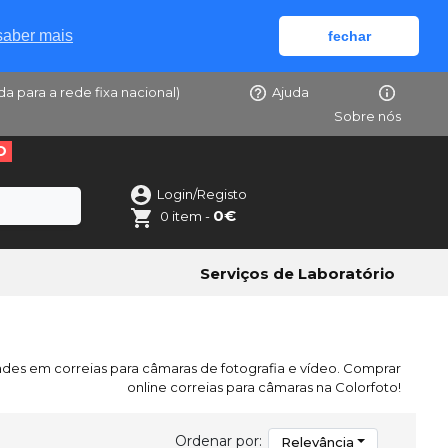
saber mais
fechar
da para a rede fixa nacional)
Ajuda
Sobre nós
O
Login/Registo
0€
0 item -
Serviços de Laboratório
ades em correias para câmaras de fotografia e vídeo. Comprar
online correias para câmaras na Colorfoto!
Ordenar por:
Relevância