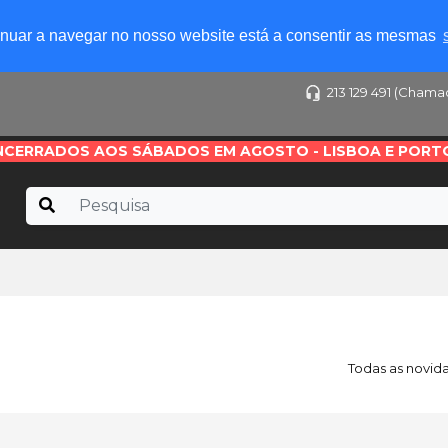
tinuar a navegar no nosso website está a consentir as mesmas
213 129 491 (Chama
NCERRADOS AOS SÁBADOS EM AGOSTO - LISBOA E PORT
Todas as novid