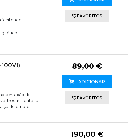
FAVORITOS
 facilidade
agnético
-100VI)
89,00 €
ADICIONAR
ma sensação de
FAVORITOS
el trocar a bateria
 alça de ombro.
190,00 €