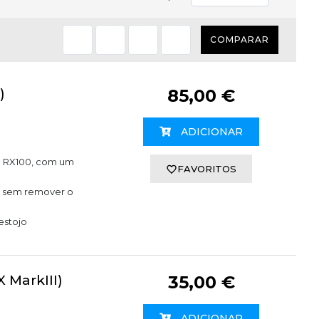
COMPARAR
)
85,00 €
ADICIONAR
e RX100, com um
FAVORITOS
ne sem remover o
estojo
 MarkIII)
35,00 €
ADICIONAR