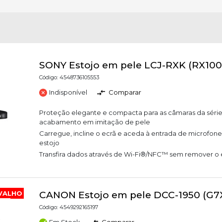
SONY Estojo em pele LCJ-RXK (RX100
Código: 4548736105553
Indisponível
Comparar
Proteção elegante e compacta para as câmaras da séri
acabamento em imitação de pele
Carregue, incline o ecrã e aceda à entrada de microfo
estojo
Transfira dados através de Wi-Fi®/NFC™ sem remover o 
VALHO
CANON Estojo em pele DCC-1950 (G7X
Código: 4549292165197
Em Stock
Comparar