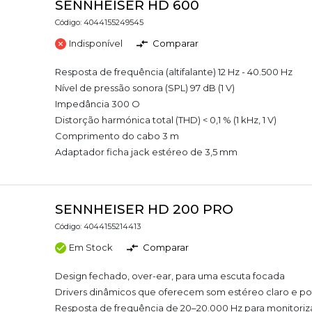
SENNHEISER HD 600
Código: 4044155249545
Indisponível
Comparar
Resposta de frequência (altifalante) 12 Hz - 40.500 Hz
Nível de pressão sonora (SPL) 97 dB (1 V)
Impedância 300 O
Distorção harmónica total (THD) < 0,1 % (1 kHz, 1 V)
Comprimento do cabo 3 m
Adaptador ficha jack estéreo de 3,5 mm
SENNHEISER HD 200 PRO
Código: 4044155214413
Em Stock
Comparar
Design fechado, over-ear, para uma escuta focada
Drivers dinâmicos que oferecem som estéreo claro e p
Resposta de frequência de 20–20.000 Hz para monitori