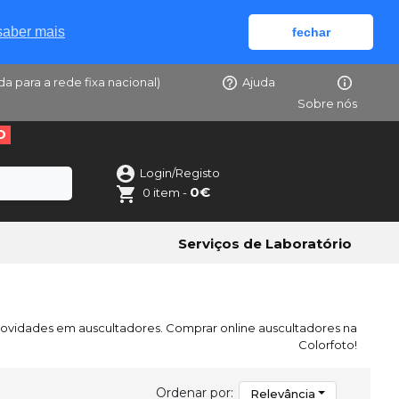
saber mais
fechar
da para a rede fixa nacional)
Ajuda
Sobre nós
O
Login/Registo
0€
0 item -
Serviços de Laboratório
novidades em auscultadores. Comprar online auscultadores na
Colorfoto!
Ordenar por:
Relevância