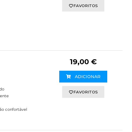
FAVORITOS
19,00 €
ADICIONAR
ado
FAVORITOS
tente
ão confortável