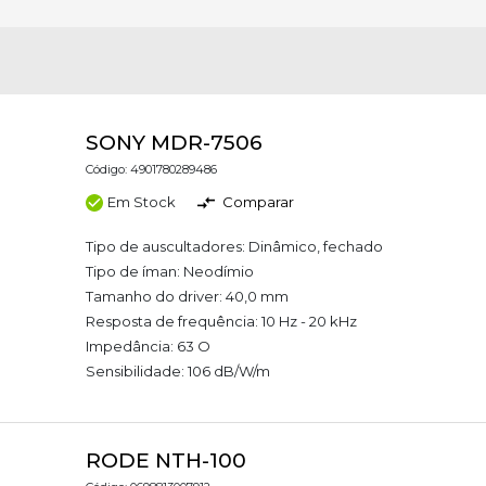
SONY MDR-7506
Código: 4901780289486
Em Stock
Comparar
Tipo de auscultadores: Dinâmico, fechado
Tipo de íman: Neodímio
Tamanho do driver: 40,0 mm
Resposta de frequência: 10 Hz - 20 kHz
Impedância: 63 O
Sensibilidade: 106 dB/W/m
RODE NTH-100