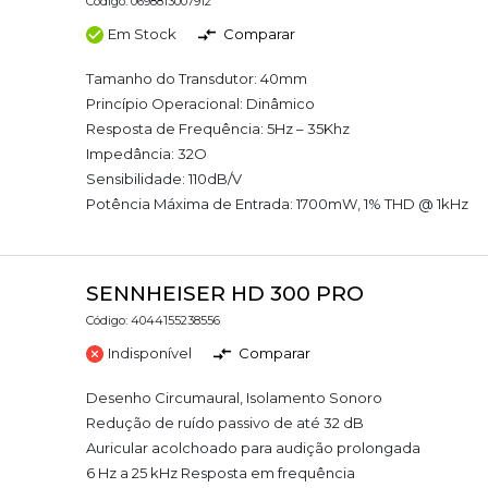
Código: 0698813007912
Em Stock
Comparar
Tamanho do Transdutor: 40mm
Princípio Operacional: Dinâmico
Resposta de Frequência: 5Hz – 35Khz
Impedância: 32O
Sensibilidade: 110dB/V
Potência Máxima de Entrada: 1700mW, 1% THD @ 1kHz
SENNHEISER HD 300 PRO
Código: 4044155238556
Indisponível
Comparar
Desenho Circumaural, Isolamento Sonoro
Redução de ruído passivo de até 32 dB
Auricular acolchoado para audição prolongada
6 Hz a 25 kHz Resposta em frequência