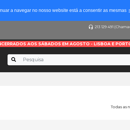
tinuar a navegar no nosso website está a consentir as mesmas
213 129 491 (Chama
NCERRADOS AOS SÁBADOS EM AGOSTO - LISBOA E PORT
Todas as 