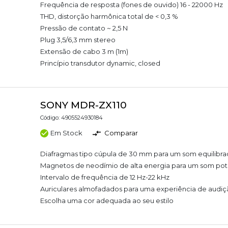
Frequência de resposta (fones de ouvido) 16 - 22000 Hz
THD, distorção harmônica total de < 0,3 %
Pressão de contato ~ 2,5 N
Plug 3,5/6,3 mm stereo
Extensão de cabo 3 m (1m)
Princípio transdutor dynamic, closed
SONY MDR-ZX110
Código: 4905524930184
Em Stock
Comparar
Diafragmas tipo cúpula de 30 mm para um som equilibr
Magnetos de neodímio de alta energia para um som po
Intervalo de frequência de 12 Hz-22 kHz
Auriculares almofadados para uma experiência de audiç
Escolha uma cor adequada ao seu estilo