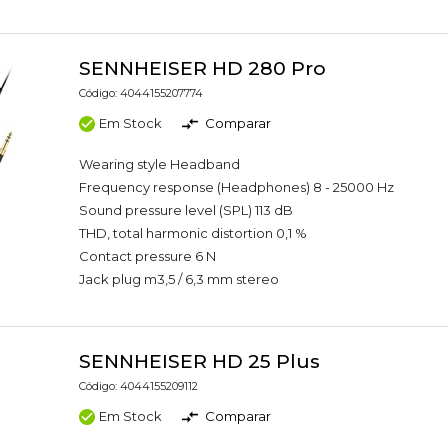
SENNHEISER HD 280 Pro
Código: 4044155207774
Em Stock
Comparar
Wearing style Headband
Frequency response (Headphones) 8 - 25000 Hz
Sound pressure level (SPL) 113 dB
THD, total harmonic distortion 0,1 %
Contact pressure 6 N
Jack plug m3,5 / 6,3 mm stereo
SENNHEISER HD 25 Plus
Código: 4044155209112
Em Stock
Comparar