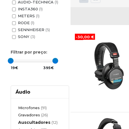
AUDIO-TECHNICA
(1)
INSTA360
(1)
METERS
(1)
RODE
(1)
SENNHEISER
(5)
SONY
(3)
-30,00 €
Filtrar por preço:
19€
395€
Áudio
Microfones
(91)
Gravadores
(26)
Auscultadores
(12)