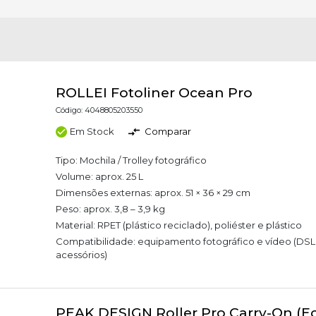
ROLLEI Fotoliner Ocean Pro
Código: 4048805203550
Em Stock
Comparar
Tipo: Mochila / Trolley fotográfico
Volume: aprox. 25 L
Dimensões externas: aprox. 51 × 36 × 29 cm
Peso: aprox. 3,8 – 3,9 kg
Material: RPET (plástico reciclado), poliéster e plástico
Compatibilidade: equipamento fotográfico e vídeo (DSLR
acessórios)
PEAK DESIGN Roller Pro Carry-On (Ec