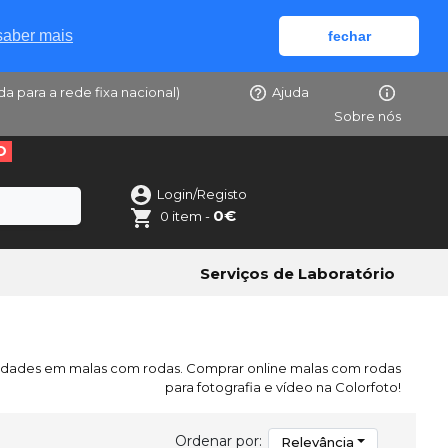
saber mais
fechar
da para a rede fixa nacional)
Ajuda
Sobre nós
O
Login/Registo
0€
0 item -
Serviços de Laboratório
idades em malas com rodas. Comprar online malas com rodas
para fotografia e vídeo na Colorfoto!
Ordenar por:
Relevância