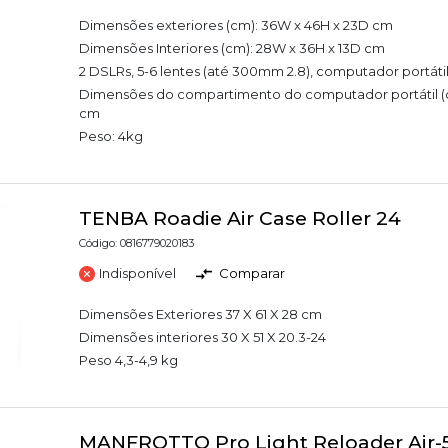
Dimensões exteriores (cm): 36W x 46H x 23D cm
Dimensões Interiores (cm): 28W x 36H x 13D cm
2 DSLRs, 5-6 lentes (até 300mm 2.8), computador portátil
Dimensões do compartimento do computador portátil (
cm
Peso: 4kg
TENBA Roadie Air Case Roller 24
Código: 0816779020183
Indisponível
Comparar
Dimensões Exteriores 37 X 61 X 28 cm
Dimensões interiores 30 X 51 X 20.3-24
Peso 4,3-4,9 kg
MANFROTTO Pro Light Reloader Air-