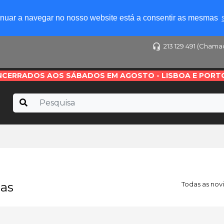
tinuar a navegar no nosso website está a consentir as mesmas
213 129 491 (Chama
NCERRADOS AOS SÁBADOS EM AGOSTO - LISBOA E PORT
as
Todas as nov