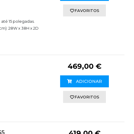
FAVORITOS
 até 15 polegadas.
cm): 28W x 38H x 2D
469,00 €
ADICIONAR
FAVORITOS
55
419,00 €