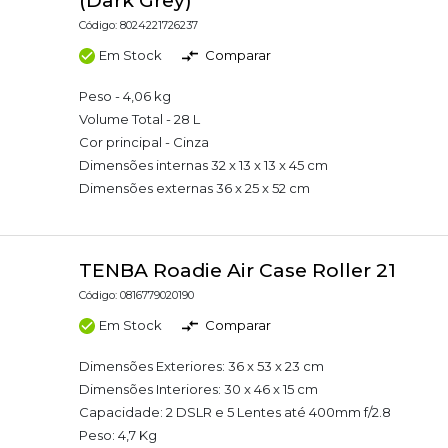
(Dark Grey)
Código: 8024221726237
Em Stock
Comparar
Peso - 4,06 kg
Volume Total - 28 L
Cor principal - Cinza
Dimensões internas 32 x 13 x 13 x 45 cm
Dimensões externas 36 x 25 x 52 cm
TENBA Roadie Air Case Roller 21
Código: 0816779020190
Em Stock
Comparar
Dimensões Exteriores: 36 x 53 x 23 cm
Dimensões Interiores: 30 x 46 x 15 cm
Capacidade: 2 DSLR e 5 Lentes até 400mm f/2.8
Peso: 4,7 Kg