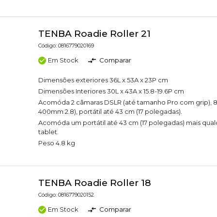
TENBA Roadie Roller 21
Código: 0816779020169
Em Stock
Comparar
Dimensões exteriores 36L x 53A x 23P cm
Dimensões Interiores 30L x 43A x 15.8-19.6P cm
Acomóda 2 câmaras DSLR (até tamanho Pro com grip), 8-
400mm 2.8), portátil até 43 cm (17 polegadas).
Acomóda um portátil até 43 cm (17 polegadas) mais qua
tablet.
Peso 4.8 kg
TENBA Roadie Roller 18
Código: 0816779020152
Em Stock
Comparar