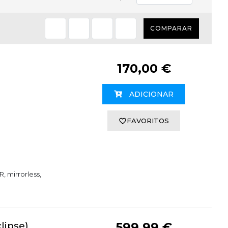
COMPARAR
170,00 €
ADICIONAR
FAVORITOS
, mirrorless,
lipse)
599,99 €