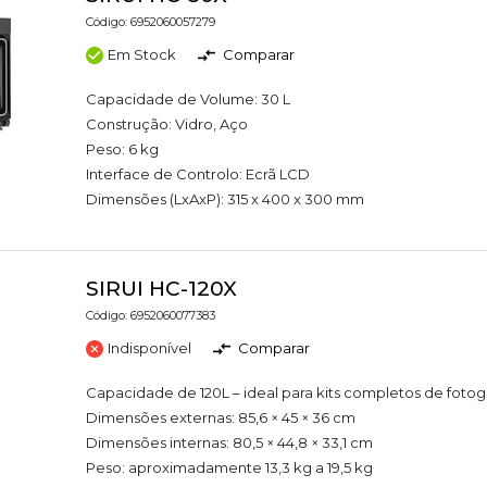
Código: 6952060057279
Em Stock
Comparar
Capacidade de Volume: 30 L
Construção: Vidro, Aço
Peso: 6 kg
Interface de Controlo: Ecrã LCD
Dimensões (LxAxP): 315 x 400 x 300 mm
SIRUI HC-120X
Código: 6952060077383
Indisponível
Comparar
Capacidade de 120L – ideal para kits completos de fotogr
Dimensões externas: 85,6 × 45 × 36 cm
Dimensões internas: 80,5 × 44,8 × 33,1 cm
Peso: aproximadamente 13,3 kg a 19,5 kg