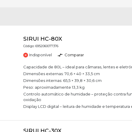
SIRUI HC-80X
Código: 6952060077376
Indisponível
Comparar
Capacidade de 80L – ideal para câmaras, lentes e eletrón
Dimensões externas: 70,6 × 40 × 33,5 cm
Dimensões internas: 65,5 × 39,8 × 30,6 cm
Peso: aproximadamente 13,3 kg
Controlo automático de humidade – proteção contra fun
oxidação
Display LCD digital – leitura de humidade e temperatur
SIRUI HC-30X