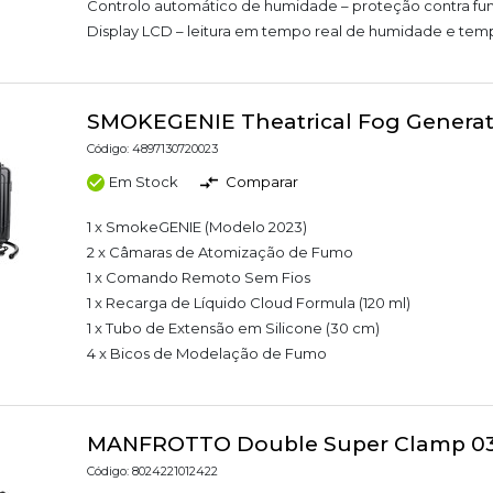
Controlo automático de humidade – proteção contra fu
Display LCD – leitura em tempo real de humidade e tem
SMOKEGENIE Theatrical Fog Generat
Código: 4897130720023
Em Stock
Comparar
1 x SmokeGENIE (Modelo 2023)
2 x Câmaras de Atomização de Fumo
1 x Comando Remoto Sem Fios
1 x Recarga de Líquido Cloud Formula (120 ml)
1 x Tubo de Extensão em Silicone (30 cm)
4 x Bicos de Modelação de Fumo
MANFROTTO Double Super Clamp 0
Código: 8024221012422