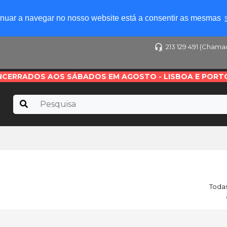
tinuar a navegar no nosso website está a consentir as mesmas
213 129 491 (Chama
NCERRADOS AOS SÁBADOS EM AGOSTO - LISBOA E PORT
Todas