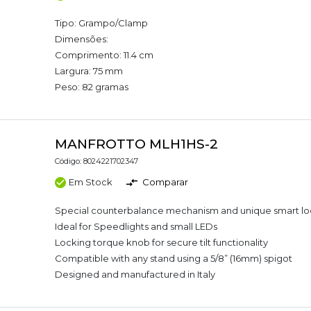
Tipo: Grampo/Clamp
Dimensões:
Comprimento: 11.4 cm
Largura: 75 mm
Peso: 82 gramas
MANFROTTO MLH1HS-2
Código: 8024221702347
Em Stock
Comparar
Special counterbalance mechanism and unique smart loc
Ideal for Speedlights and small LEDs
Locking torque knob for secure tilt functionality
Compatible with any stand using a 5/8” (16mm) spigot
Designed and manufactured in Italy