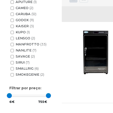
APUTURE
(1)
CAMEO
(2)
CARUBA
(12)
GODOX
(11)
KAISER
(3)
KUPO
(1)
LENSGO
(2)
MANFROTTO
(33)
NANLITE
(7)
SAVAGE
(2)
SIRUI
(7)
SMALLRIG
(6)
SMOKEGENIE
(2)
Filtrar por preço:
6€
755€