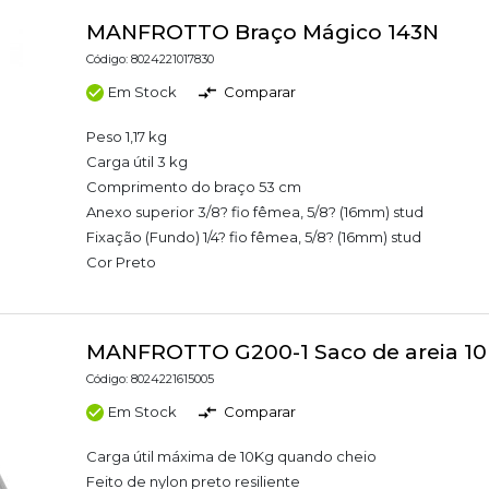
MANFROTTO Braço Mágico 143N
Código: 8024221017830
Em Stock
Comparar
Peso 1,17 kg
Carga útil 3 kg
Comprimento do braço 53 cm
Anexo superior 3/8? fio fêmea, 5/8? (16mm) stud
Fixação (Fundo) 1/4? fio fêmea, 5/8? (16mm) stud
Cor Preto
MANFROTTO G200-1 Saco de areia 1
Código: 8024221615005
Em Stock
Comparar
Carga útil máxima de 10Kg quando cheio
Feito de nylon preto resiliente