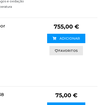
ngos e oxidação
peratura
or
755,00 €
ADICIONAR
FAVORITOS
38
75,00 €