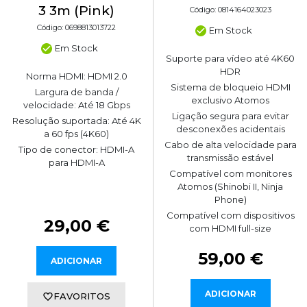
3 3m (Pink)
Código: 0814164023023
Código: 0698813013722
Em Stock
Em Stock
Suporte para vídeo até 4K60
HDR
Norma HDMI: HDMI 2.0
Sistema de bloqueio HDMI
Largura de banda /
exclusivo Atomos
velocidade: Até 18 Gbps
Ligação segura para evitar
Resolução suportada: Até 4K
desconexões acidentais
a 60 fps (4K60)
Cabo de alta velocidade para
Tipo de conector: HDMI-A
transmissão estável
para HDMI-A
Compatível com monitores
Atomos (Shinobi II, Ninja
Phone)
Compatível com dispositivos
29,00 €
com HDMI full-size
59,00 €
ADICIONAR
ADICIONAR
FAVORITOS