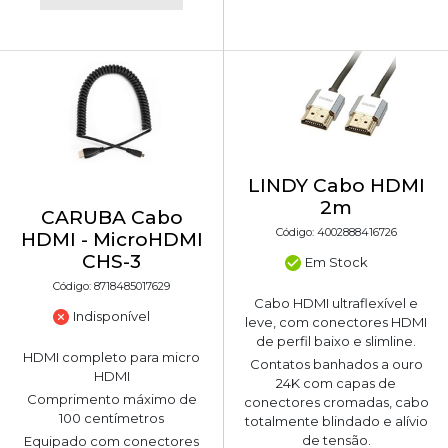
LINDY Cabo HDMI
2m
CARUBA Cabo
Código: 4002888416726
HDMI - MicroHDMI
CHS-3
Em Stock
Código: 8718485017629
Cabo HDMI ultraflexível e
Indisponível
leve, com conectores HDMI
de perfil baixo e slimline.
HDMI completo para micro
Contatos banhados a ouro
HDMI
24K com capas de
Comprimento máximo de
conectores cromadas, cabo
100 centímetros
totalmente blindado e alívio
de tensão.
Equipado com conectores