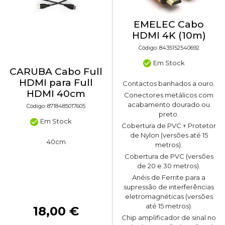
EMELEC Cabo
HDMI 4K (10m)
Código: 8435152540692
Em Stock
CARUBA Cabo Full
HDMI para Full
Contactos banhados a ouro.
HDMI 40cm
Conectores metálicos com
acabamento dourado ou
Código: 8718485017605
preto.
Em Stock
Cobertura de PVC + Protetor
de Nylon (versões até 15
40cm
metros).
Cobertura de PVC (versões
de 20 e 30 metros).
Anéis de Ferrite para a
supressão de interferências
eletromagnéticas (versões
até 15 metros).
18,00 €
Chip amplificador de sinal no