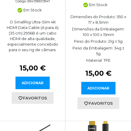
Código: 6941590013947
Em Stock
Em Stock
Dimensões do Produto: 550 x
O SmallRig Ultra-Slim 4K
17 x 8,5mm
HDMI Data Cable (A para A)
Dimensões da Embalagem:
(35 cm) 2956B é um cabo
100 x 100 x 15mm
HDMI de alta qualidade,
Peso do Produto: 21g ± 5g
especialmente concebido
Peso da Embalagem: 34g ±
para o seu rig de câmara.
5g
Material: TPE
15,00 €
15,00 €
ADICIONAR
ADICIONAR
FAVORITOS
FAVORITOS