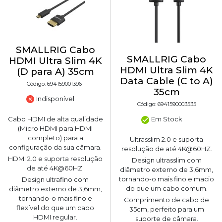
SMALLRIG Cabo
SMALLRIG Cabo
HDMI Ultra Slim 4K
HDMI Ultra Slim 4K
(D para A) 35cm
Data Cable (C to A)
Código: 6941590013961
35cm
Indisponível
Código: 6941590003535
Cabo HDMI de alta qualidade
Em Stock
(Micro HDMI para HDMI
completo) para a
Ultrasslim 2.0 e suporta
configuração da sua câmara.
resolução de até 4K@60HZ.
HDMI 2.0 e suporta resolução
Design ultrasslim com
de até 4K@60HZ.
diâmetro externo de 3,6mm,
tornando-o mais fino e macio
Design ultrafino com
do que um cabo comum.
diâmetro externo de 3,6mm,
tornando-o mais fino e
Comprimento de cabo de
flexível do que um cabo
35cm, perfeito para um
HDMI regular.
suporte de câmara.