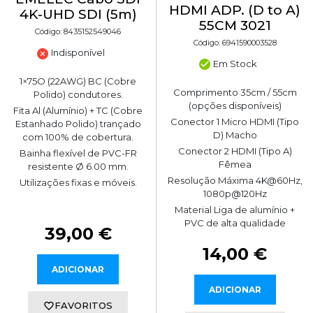
HDMI ADP. (D to A)
4K-UHD SDI (5m)
55CM 3021
Código: 8435152549046
Código: 6941590003528
Indisponível
Em Stock
1×75O (22AWG) BC (Cobre
Comprimento 35cm / 55cm
Polido) condutores.
(opções disponíveis)
Fita Al (Alumínio) + TC (Cobre
Conector 1 Micro HDMI (Tipo
Estanhado Polido) trançado
D) Macho
com 100% de cobertura.
Conector 2 HDMI (Tipo A)
Bainha flexível de PVC-FR
Fêmea
resistente Ø 6.00 mm.
Resolução Máxima 4K@60Hz,
Utilizações fixas e móveis.
1080p@120Hz
Material Liga de alumínio +
PVC de alta qualidade
39,00 €
14,00 €
ADICIONAR
ADICIONAR
FAVORITOS