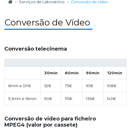
Serviços de Laboratório
Conversão de vídeo
Conversão de Vídeo
Conversão telecinema
30min
60min
90min
120min
8mm e SP8
52€
75€
95€
108€
9,5mm e 16mm
90€
115€
136€
143€
Conversão de vídeo para ficheiro
MPEG4 (valor por cassete)