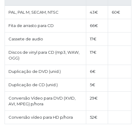
PAL, PAL M, SECAM, NTSC
43€
60€
Fita de arrasto para CD
66€
Cassete de audio
17€
Discos de vinyl para CD (mp3, WAW,
17€
OGG)
Duplicação de DVD (unid.)
6€
Duplicação de CD (unid.)
5€
Conversão Vídeo para DVD (XVID,
29€
AVI, MPEG) p/hora
Conversão vídeo para HD p/hora
52€