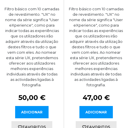
Filtro básico com 10 camadas
Filtro básico com 10 camadas
de revestimento. "UX" no
de revestimento. "UX" no
nome da série significa "User
nome da série significa "User
eXperience", como para
eXperience", como para
indicar todas as experiências
indicar todas as experiências
que os utilizadores irão
que os utilizadores irão
adquirir através da utilização
adquirir através da utilização
destes filtros e tudo o que
destes filtros e tudo o que
vem com eles. Ao nomear
vem com eles. Ao nomear
esta série UX, pretendemos
esta série UX, pretendemos
oferecer aos utilizadores
oferecer aos utilizadores
melhores experiências
melhores experiências
individuais através de todas
individuais através de todas
as actividades ligadas à
as actividades ligadas à
fotografia.
fotografia.
50,00 €
47,00 €
ADICIONAR
ADICIONAR
FAVORITOS
FAVORITOS