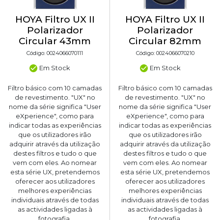
HOYA Filtro UX II
HOYA Filtro UX II
Polarizador
Polarizador
Circular 43mm
Circular 82mm
Código: 0024066070111
Código: 0024066070210
Em Stock
Em Stock
Filtro básico com 10 camadas
Filtro básico com 10 camadas
de revestimento. "UX" no
de revestimento. "UX" no
nome da série significa "User
nome da série significa "User
eXperience", como para
eXperience", como para
indicar todas as experiências
indicar todas as experiências
que os utilizadores irão
que os utilizadores irão
adquirir através da utilização
adquirir através da utilização
destes filtros e tudo o que
destes filtros e tudo o que
vem com eles. Ao nomear
vem com eles. Ao nomear
esta série UX, pretendemos
esta série UX, pretendemos
oferecer aos utilizadores
oferecer aos utilizadores
melhores experiências
melhores experiências
individuais através de todas
individuais através de todas
as actividades ligadas à
as actividades ligadas à
fotografia.
fotografia.