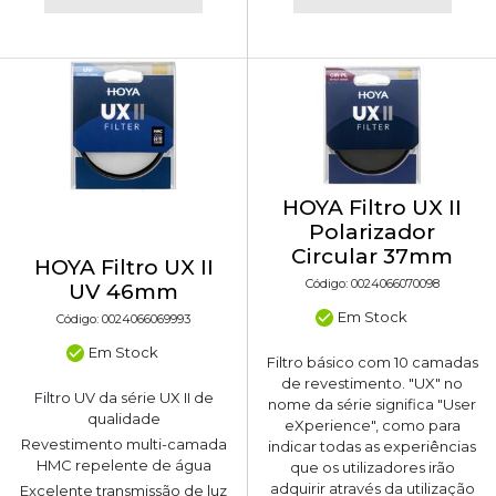
HOYA Filtro UX II
Polarizador
Circular 37mm
HOYA Filtro UX II
Código: 0024066070098
UV 46mm
Em Stock
Código: 0024066069993
Em Stock
Filtro básico com 10 camadas
de revestimento. "UX" no
Filtro UV da série UX II de
nome da série significa "User
qualidade
eXperience", como para
Revestimento multi-camada
indicar todas as experiências
HMC repelente de água
que os utilizadores irão
adquirir através da utilização
Excelente transmissão de luz