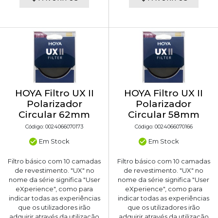
HOYA Filtro UX II
HOYA Filtro UX II
Polarizador
Polarizador
Circular 62mm
Circular 58mm
Código: 0024066070173
Código: 0024066070166
Em Stock
Em Stock
Filtro básico com 10 camadas
Filtro básico com 10 camadas
de revestimento. "UX" no
de revestimento. "UX" no
nome da série significa "User
nome da série significa "User
eXperience", como para
eXperience", como para
indicar todas as experiências
indicar todas as experiências
que os utilizadores irão
que os utilizadores irão
adquirir através da utilização
adquirir através da utilização