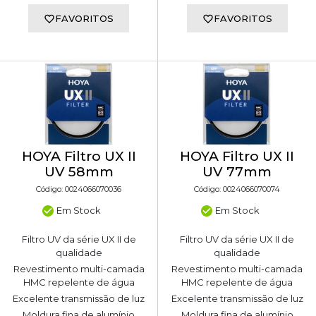
FAVORITOS
FAVORITOS
HOYA Filtro UX II
HOYA Filtro UX II
UV 58mm
UV 77mm
Código: 0024066070036
Código: 0024066070074
Em Stock
Em Stock
Filtro UV da série UX II de
Filtro UV da série UX II de
qualidade
qualidade
Revestimento multi-camada
Revestimento multi-camada
HMC repelente de água
HMC repelente de água
Excelente transmissão de luz
Excelente transmissão de luz
Moldura fina de alumínio
Moldura fina de alumínio