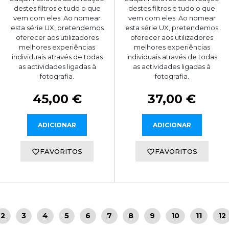
destes filtros e tudo o que
destes filtros e tudo o que
vem com eles. Ao nomear
vem com eles. Ao nomear
esta série UX, pretendemos
esta série UX, pretendemos
oferecer aos utilizadores
oferecer aos utilizadores
melhores experiências
melhores experiências
individuais através de todas
individuais através de todas
as actividades ligadas à
as actividades ligadas à
fotografia.
fotografia.
45,00 €
37,00 €
ADICIONAR
ADICIONAR
FAVORITOS
FAVORITOS
2
3
4
5
6
7
8
9
10
11
12