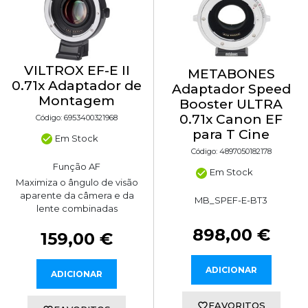
VILTROX EF-E II
METABONES
0.71x Adaptador de
Adaptador Speed
Montagem
Booster ULTRA
0.71x Canon EF
Código: 6953400321968
para T Cine
Em Stock
Código: 4897050182178
Função AF
Em Stock
Maximiza o ângulo de visão
aparente da câmera e da
MB_SPEF-E-BT3
lente combinadas
898,00 €
159,00 €
ADICIONAR
ADICIONAR
FAVORITOS