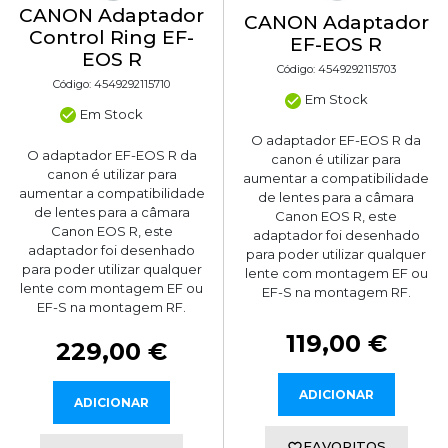
CANON Adaptador
CANON Adaptador
Control Ring EF-
EF-EOS R
EOS R
Código: 4549292115703
Código: 4549292115710
Em Stock
Em Stock
O adaptador EF-EOS R da
O adaptador EF-EOS R da
canon é utilizar para
canon é utilizar para
aumentar a compatibilidade
aumentar a compatibilidade
de lentes para a câmara
de lentes para a câmara
Canon EOS R, este
Canon EOS R, este
adaptador foi desenhado
adaptador foi desenhado
para poder utilizar qualquer
para poder utilizar qualquer
lente com montagem EF ou
lente com montagem EF ou
EF-S na montagem RF.
EF-S na montagem RF.
119,00 €
229,00 €
ADICIONAR
ADICIONAR
FAVORITOS