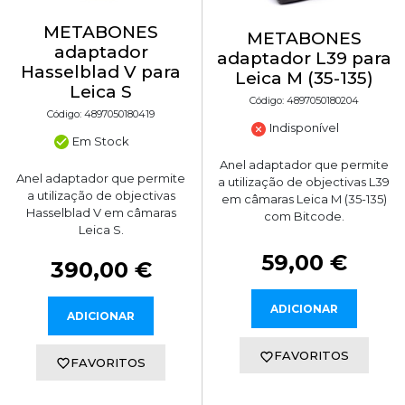
METABONES
METABONES
adaptador
adaptador L39 para
Hasselblad V para
Leica M (35-135)
Leica S
Código: 4897050180204
Código: 4897050180419
Indisponível
Em Stock
Anel adaptador que permite
Anel adaptador que permite
a utilização de objectivas L39
a utilização de objectivas
em câmaras Leica M (35-135)
Hasselblad V em câmaras
com Bitcode.
Leica S.
59,00 €
390,00 €
ADICIONAR
ADICIONAR
FAVORITOS
FAVORITOS