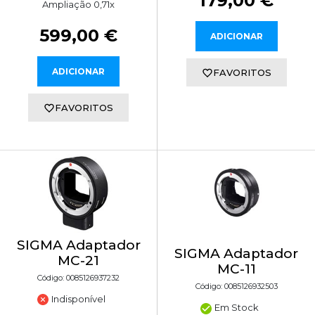
179,00 €
Ampliação 0,71x
599,00 €
ADICIONAR
ADICIONAR
FAVORITOS
FAVORITOS
SIGMA Adaptador
SIGMA Adaptador
MC-21
MC-11
Código: 0085126937232
Código: 0085126932503
Indisponível
Em Stock