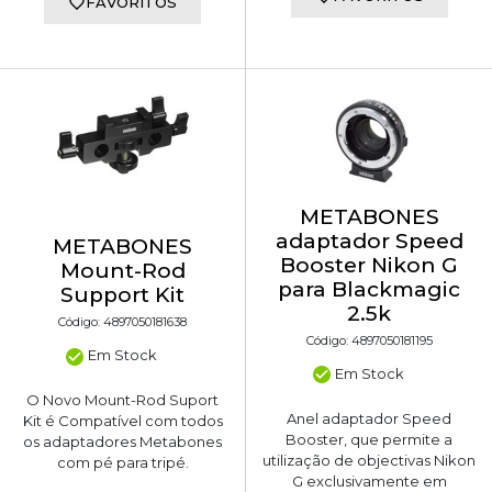
FAVORITOS
METABONES
adaptador Speed
METABONES
Booster Nikon G
Mount-Rod
para Blackmagic
Support Kit
2.5k
Código: 4897050181638
Código: 4897050181195
Em Stock
Em Stock
O Novo Mount-Rod Suport
Anel adaptador Speed
Kit é Compatível com todos
Booster, que permite a
os adaptadores Metabones
utilização de objectivas Nikon
com pé para tripé.
G exclusivamente em