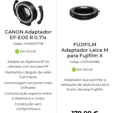
CANON Adaptador
EF-EOS R 0.71x
FUJIFILM
Código: 4549292177138
Adaptador Leica M
Em Stock
para Fujifilm X
Adapte as objetivas EF às
Código: 4547410219982
câmaras com encaixe RF
Em Stock
Mantenha o ângulo de visão
Full-Frame
Adaptador que permite a
Uma imagem um ponto mais
utilização de objectivas Leica
brilhante
M em câmaras Fujifilm
Comunicação superior entre
a objetiva e o corpo
Construção sem
compromissos