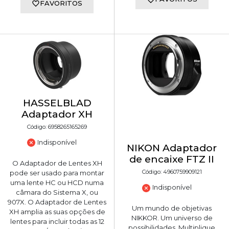
FAVORITOS
HASSELBLAD
Adaptador XH
Código: 6958265165269
Indisponível
NIKON Adaptador
de encaixe FTZ II
O Adaptador de Lentes XH
Código: 4960759909121
pode ser usado para montar
uma lente HC ou HCD numa
Indisponível
câmara do Sistema X, ou
907X. O Adaptador de Lentes
Um mundo de objetivas
XH amplia as suas opções de
NIKKOR. Um universo de
lentes para incluir todas as 12
possibilidades. Multiplique