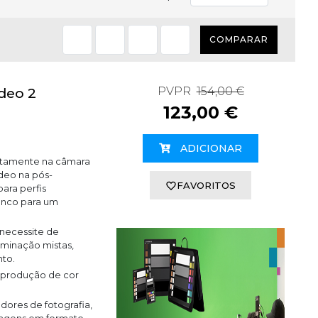
COMPARAR
PVPR
154,00 €
deo 2
123,00 €
ADICIONAR
iretamente na câmara
deo na pós-
FAVORITOS
ara perfis
ranco para um
 necessite de
uminação mistas,
nto.
reprodução de cor
adores de fotografia,
imagens em formato