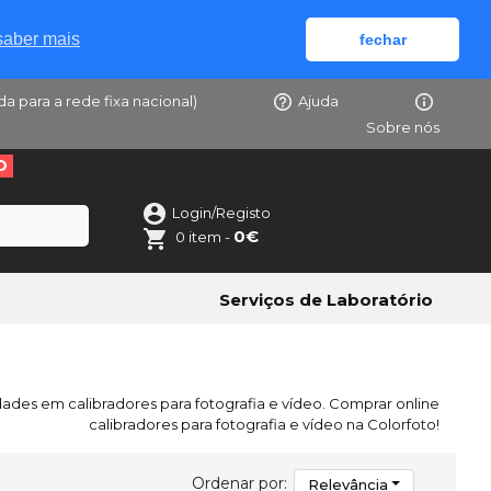
saber mais
fechar
da para a rede fixa nacional)
Ajuda
Sobre nós
O
Login/Registo
0€
0 item -
Serviços de Laboratório
dades em calibradores para fotografia e vídeo. Comprar online
calibradores para fotografia e vídeo na Colorfoto!
Ordenar por:
Relevância