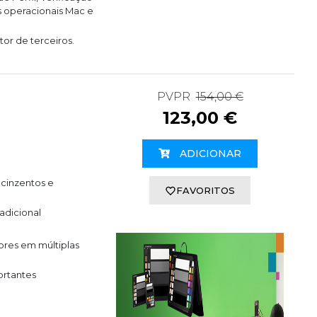
 operacionais Mac e
or de terceiros.
PVPR
154,00 €
123,00 €
ADICIONAR
 cinzentos e
FAVORITOS
adicional
ores em múltiplas
ortantes