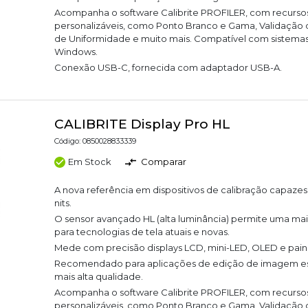
Acompanha o software Calibrite PROFILER, com recurso
personalizáveis, como Ponto Branco e Gama, Validação de
de Uniformidade e muito mais. Compatível com sistemas
Windows.
Conexão USB-C, fornecida com adaptador USB-A.
CALIBRITE Display Pro HL
Código: 0850028833339
Em Stock
Comparar
A nova referência em dispositivos de calibração capaze
nits.
O sensor avançado HL (alta luminância) permite uma mai
para tecnologias de tela atuais e novas.
Mede com precisão displays LCD, mini-LED, OLED e pain
Recomendado para aplicações de edição de imagem est
mais alta qualidade.
Acompanha o software Calibrite PROFILER, com recurso
personalizáveis, como Ponto Branco e Gama, Validação de