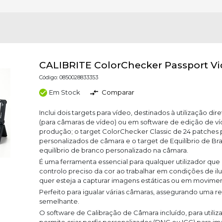
CALIBRITE ColorChecker Passport Vi
Código: 0850028833353
Em Stock
Comparar
Inclui dois targets para vídeo, destinados à utilização d
(para câmaras de vídeo) ou em software de edição de ví
produção; o target ColorChecker Classic de 24 patches p
personalizados de câmara e o target de Equilíbrio de B
equilíbrio de branco personalizado na câmara.
É uma ferramenta essencial para qualquer utilizador que
controlo preciso da cor ao trabalhar em condições de il
quer esteja a capturar imagens estáticas ou em movime
Perfeito para igualar várias câmaras, assegurando uma 
semelhante.
O software de Calibração de Câmara incluído, para utiliz
permite criar perfis personalizados (DNG ou ICC) para 