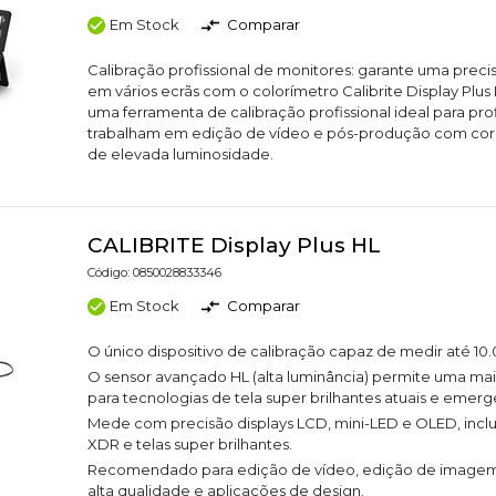
Em Stock
Comparar
Calibração profissional de monitores: garante uma prec
em vários ecrãs com o colorímetro Calibrite Display Plus
uma ferramenta de calibração profissional ideal para prof
trabalham em edição de vídeo e pós-produção com core
de elevada luminosidade.
CALIBRITE Display Plus HL
Código: 0850028833346
Em Stock
Comparar
O único dispositivo de calibração capaz de medir até 10.0
O sensor avançado HL (alta luminância) permite uma mai
para tecnologias de tela super brilhantes atuais e emerg
Mede com precisão displays LCD, mini-LED e OLED, inclu
XDR e telas super brilhantes.
Recomendado para edição de vídeo, edição de imagem 
alta qualidade e aplicações de design.