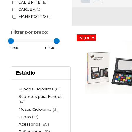
CALIBRITE
(18)
CARUBA
(3)
MANFROTTO
(1)
Filtrar por preço:
-31,00 €
12€
615€
Estúdio
Fundos Ciclorama
(61)
Suportes para Fundos
(14)
Mesas Ciclorama
(3)
Cubos
(18)
Acessórios
(89)
Reflectores
(32)