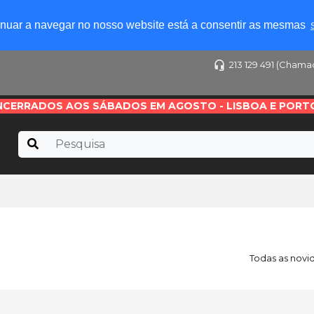
tinuar a navegar no nosso website está a consentir as mesmas
213 129 491 (Chama
NCERRADOS AOS SÁBADOS EM AGOSTO - LISBOA E PORT
Todas as novi