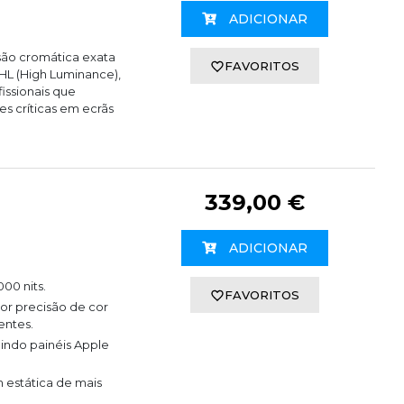
ADICIONAR
isão cromática exata
FAVORITOS
 HL (High Luminance),
issionais que
s críticas em ecrãs
339,00 €
ADICIONAR
00 nits.
FAVORITOS
or precisão de cor
entes.
indo painéis Apple
estática de mais