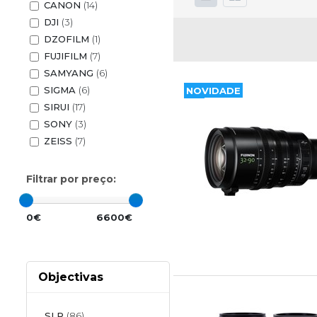
CANON
(14)
DJI
(3)
DZOFILM
(1)
FUJIFILM
(7)
SAMYANG
(6)
SIGMA
(6)
NOVIDADE
SIRUI
(17)
SONY
(3)
ZEISS
(7)
Filtrar por preço:
0€
6600€
Objectivas
SLR
(86)