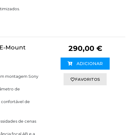
otimizados.
 E-Mount
290,00 €
ADICIONAR
 com montagem Sony
FAVORITOS
âmetro de
confortável de
ssidades de cenas
tância focal AB e a