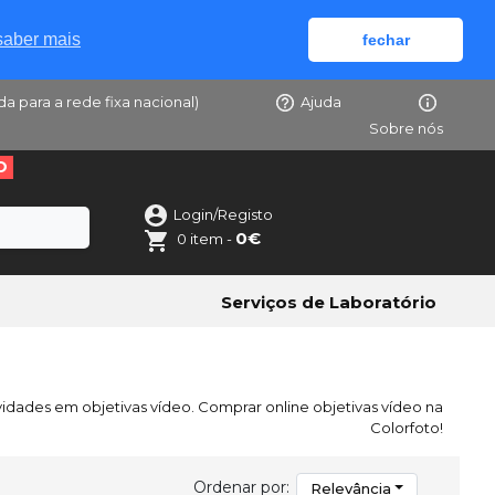
saber mais
fechar
da para a rede fixa nacional)
Ajuda
Sobre nós
O
Login/Registo
0€
0 item -
Serviços de Laboratório
vidades em objetivas vídeo. Comprar online objetivas vídeo na
Colorfoto!
Ordenar por:
Relevância