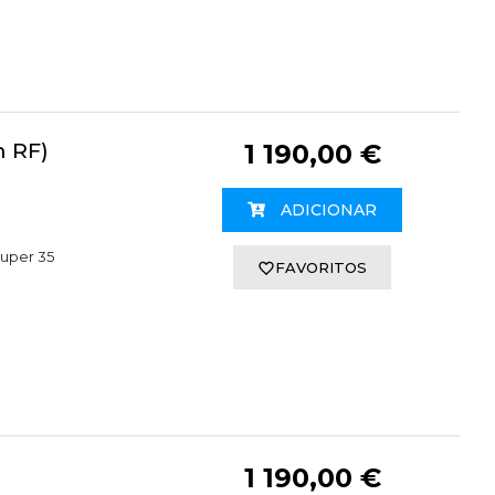
n RF)
1 190,00 €
ADICIONAR
uper 35
FAVORITOS
1 190,00 €