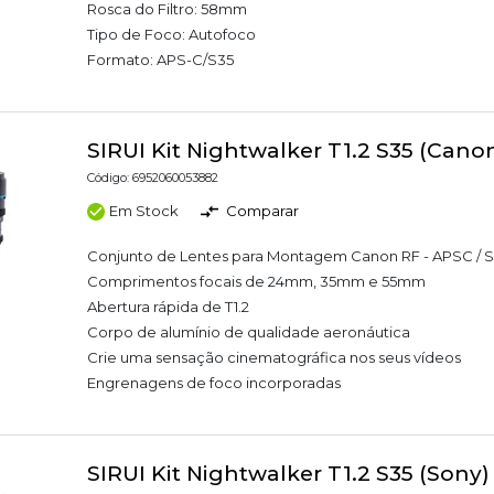
Rosca do Filtro: 58mm
Tipo de Foco: Autofoco
Formato: APS-C/S35
SIRUI Kit Nightwalker T1.2 S35 (Cano
Código: 6952060053882
Em Stock
Comparar
Conjunto de Lentes para Montagem Canon RF - APSC / S
Comprimentos focais de 24mm, 35mm e 55mm
Abertura rápida de T1.2
Corpo de alumínio de qualidade aeronáutica
Crie uma sensação cinematográfica nos seus vídeos
Engrenagens de foco incorporadas
SIRUI Kit Nightwalker T1.2 S35 (Sony)