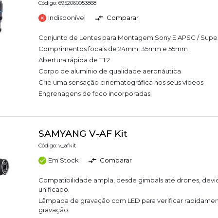
Código: 6952060053868
Indisponível
Comparar
Conjunto de Lentes para Montagem Sony E APSC / Supe
Comprimentos focais de 24mm, 35mm e 55mm
Abertura rápida de T1.2
Corpo de alumínio de qualidade aeronáutica
Crie uma sensação cinematográfica nos seus vídeos
Engrenagens de foco incorporadas
SAMYANG V-AF Kit
Código: v_afkit
Em Stock
Comparar
Compatibilidade ampla, desde gimbals até drones, devi
unificado.
Lâmpada de gravação com LED para verificar rapidament
gravação.