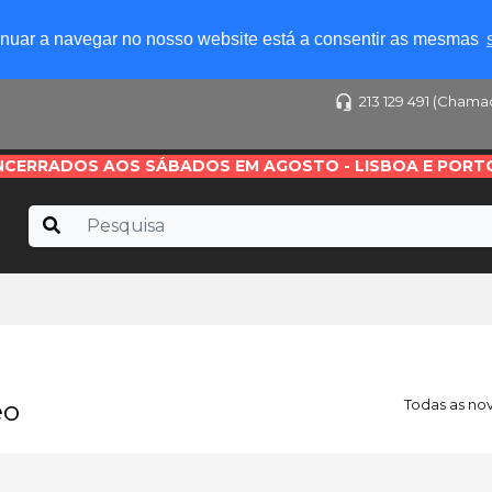
tinuar a navegar no nosso website está a consentir as mesmas
213 129 491 (Chama
NCERRADOS AOS SÁBADOS EM AGOSTO - LISBOA E PORT
eo
Todas as no