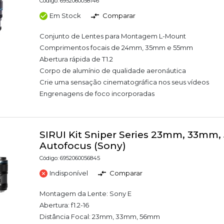
Código: 6952060058146
Em Stock
Comparar
Conjunto de Lentes para Montagem L-Mount
Comprimentos focais de 24mm, 35mm e 55mm
Abertura rápida de T1.2
Corpo de alumínio de qualidade aeronáutica
Crie uma sensação cinematográfica nos seus vídeos
Engrenagens de foco incorporadas
SIRUI Kit Sniper Series 23mm, 33mm,
Autofocus (Sony)
Código: 6952060056845
Indisponível
Comparar
Montagem da Lente: Sony E
Abertura: f1.2-16
Distância Focal: 23mm, 33mm, 56mm