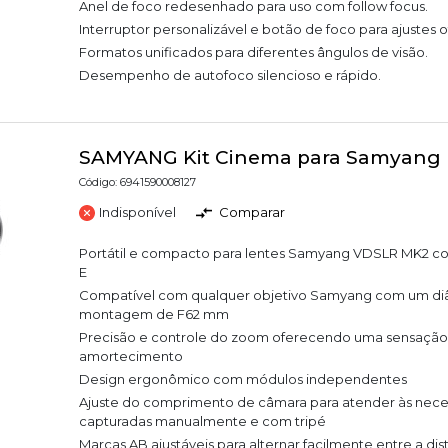
Anel de foco redesenhado para uso com follow focus.
Interruptor personalizável e botão de foco para ajustes 
Formatos unificados para diferentes ângulos de visão.
Desempenho de autofoco silencioso e rápido.
SAMYANG Kit Cinema para Samyang
Código: 6941590008127
Indisponível
Comparar
Portátil e compacto para lentes Samyang VDSLR MK2
E
Compatível com qualquer objetivo Samyang com um di
montagem de F62 mm
Precisão e controle do zoom oferecendo uma sensação 
amortecimento
Design ergonômico com módulos independentes
Ajuste do comprimento de câmara para atender às nece
capturadas manualmente e com tripé
Marcas AB ajustáveis para alternar facilmente entre a dis