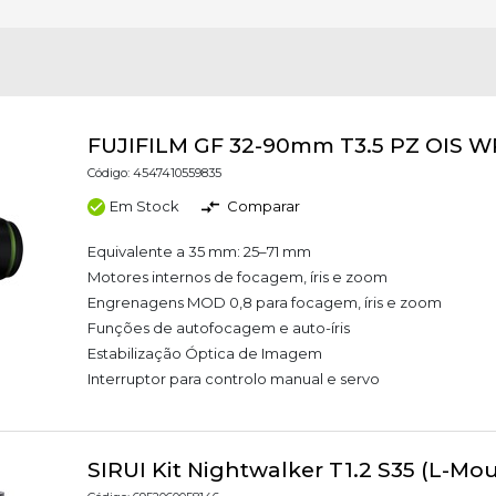
FUJIFILM GF 32-90mm T3.5 PZ OIS W
Código: 4547410559835
Em Stock
Comparar
Equivalente a 35 mm: 25–71 mm
Motores internos de focagem, íris e zoom
Engrenagens MOD 0,8 para focagem, íris e zoom
Funções de autofocagem e auto-íris
Estabilização Óptica de Imagem
Interruptor para controlo manual e servo
SIRUI Kit Nightwalker T1.2 S35 (L-Mo