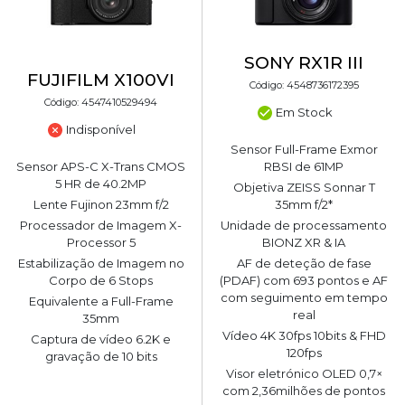
SONY RX1R III
FUJIFILM X100VI
Código: 4548736172395
Código: 4547410529494
Em Stock
Indisponível
Sensor Full-Frame Exmor
Sensor APS-C X-Trans CMOS
RBSI de 61MP
5 HR de 40.2MP
Objetiva ZEISS Sonnar T
Lente Fujinon 23mm f/2
35mm f/2*
Processador de Imagem X-
Unidade de processamento
Processor 5
BIONZ XR & IA
Estabilização de Imagem no
AF de deteção de fase
Corpo de 6 Stops
(PDAF) com 693 pontos e AF
com seguimento em tempo
Equivalente a Full-Frame
real
35mm
Vídeo 4K 30fps 10bits & FHD
Captura de vídeo 6.2K e
120fps
gravação de 10 bits
Visor eletrónico OLED 0,7×
com 2,36milhões de pontos