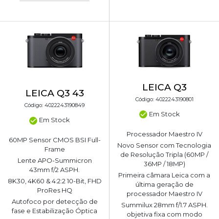
LEICA Q3
LEICA Q3 43
Código: 4022243190801
Código: 4022243190849
Em Stock
Em Stock
Processador Maestro IV
60MP Sensor CMOS BSI Full-
Novo Sensor com Tecnologia
Frame
de Resolução Tripla (60MP /
Lente APO-Summicron
36MP / 18MP)
43mm f/2 ASPH.
Primeira câmara Leica com a
8K30, 4K60 & 4:2:2 10-Bit, FHD
última geração de
ProRes HQ
processador Maestro IV
Autofoco por detecção de
Summilux 28mm f/1.7 ASPH.
fase e Estabilização Óptica
objetiva fixa com modo