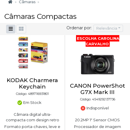
Câmaras
Câmaras Compactas
Ordenar por:
Relevância
ESCOLHA CAROLINA
CARVALHO
KODAK Charmera
CANON PowerShot
Keychain
G7X Mark III
Código: 4897116931801
Código: 4549292137736
Em Stock
Indisponível
Câmara digital ultra-
compacta com design retro
20.2MP 1" Sensor CMOS
Formato porta-chaves, leve e
Processador de imagem