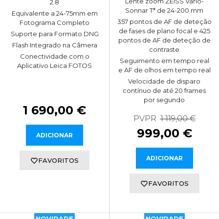
Lente zoom ZEISS Vario-
2.8
Sonnar T* de 24-200 mm
Equivalente a 24-75mm em
357 pontos de AF de deteção
Fotograma Completo
de fases de plano focal e 425
Suporte para Formato DNG
pontos de AF de deteção de
Flash Integrado na Câmera
contraste
Conectividade com o
Seguimento em tempo real
Aplicativo Leica FOTOS
e AF de olhos em tempo real
Velocidade de disparo
contínuo de até 20 frames
por segundo
1 690,00 €
PVPR
1 119,00 €
999,00 €
ADICIONAR
ADICIONAR
FAVORITOS
FAVORITOS
NOVIDADE
NOVIDADE