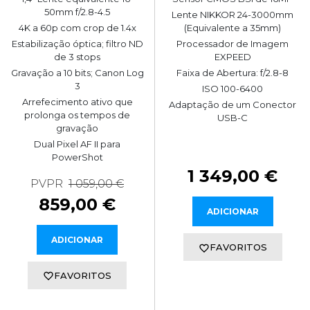
50mm f/2.8-4.5
Lente NIKKOR 24-3000mm
4K a 60p com crop de 1.4x
(Equivalente a 35mm)
Estabilização óptica; filtro ND
Processador de Imagem
de 3 stops
EXPEED
Gravação a 10 bits; Canon Log
Faixa de Abertura: f/2.8-8
3
ISO 100-6400
Arrefecimento ativo que
Adaptação de um Conector
prolonga os tempos de
USB-C
gravação
Dual Pixel AF II para
PowerShot
1 349,00 €
PVPR
1 059,00 €
859,00 €
ADICIONAR
ADICIONAR
FAVORITOS
FAVORITOS