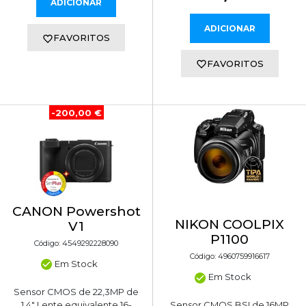
ADICIONAR
ADICIONAR
FAVORITOS
FAVORITOS
-200,00 €
CANON Powershot
NIKON COOLPIX
V1
P1100
Código: 4549292228090
Código: 4960759916617
Em Stock
Em Stock
Sensor CMOS de 22,3MP de
1,4" Lente equivalente 16-
Sensor CMOS BSI de 16MP