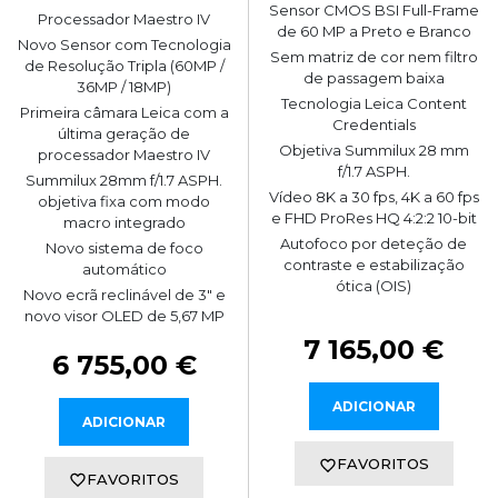
Sensor CMOS BSI Full-Frame
Processador Maestro IV
de 60 MP a Preto e Branco
Novo Sensor com Tecnologia
Sem matriz de cor nem filtro
de Resolução Tripla (60MP /
de passagem baixa
36MP / 18MP)
Tecnologia Leica Content
Primeira câmara Leica com a
Credentials
última geração de
Objetiva Summilux 28 mm
processador Maestro IV
f/1.7 ASPH.
Summilux 28mm f/1.7 ASPH.
Vídeo 8K a 30 fps, 4K a 60 fps
objetiva fixa com modo
e FHD ProRes HQ 4:2:2 10-bit
macro integrado
Autofoco por deteção de
Novo sistema de foco
contraste e estabilização
automático
ótica (OIS)
Novo ecrã reclinável de 3" e
novo visor OLED de 5,67 MP
7 165,00 €
6 755,00 €
ADICIONAR
ADICIONAR
FAVORITOS
FAVORITOS