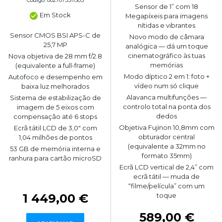
Sensor de 1” com 18
Em Stock
Megapíxeis para imagens
nítidas e vibrantes
Sensor CMOS BSI APS-C de
Novo modo de câmara
25,7 MP
analógica — dá um toque
cinematográfico às tuas
Nova objetiva de 28 mm f/2.8
memórias
(equivalente a full-frame)
Modo díptico 2 em 1: foto +
Autofoco e desempenho em
vídeo num só clique
baixa luz melhorados
Alavanca multifunções —
Sistema de estabilização de
controlo total na ponta dos
imagem de 5 eixos com
dedos
compensação até 6 stops
Objetiva Fujinon 10,8mm com
Ecrã tátil LCD de 3,0" com
obturador central
1,04 milhões de pontos
(equivalente a 32mm no
53 GB de memória interna e
formato 35mm)
ranhura para cartão microSD
Ecrã LCD vertical de 2,4” com
ecrã tátil — muda de
“filme/película” com um
toque
1 449,00 €
589,00 €