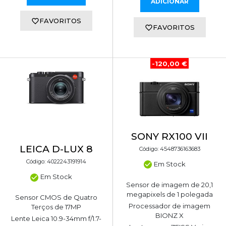
ADICIONAR
FAVORITOS
FAVORITOS
-120,00 €
SONY RX100 VII
LEICA D-LUX 8
Código: 4548736163683
Código: 4022243191914
Em Stock
Em Stock
Sensor de imagem de 20,1
megapixels de 1 polegada
Sensor CMOS de Quatro
Processador de imagem
Terços de 17MP
BIONZ X
Lente Leica 10.9-34mm f/1.7-