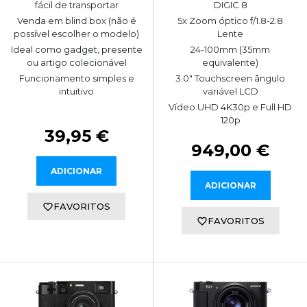
fácil de transportar
DIGIC 8
Venda em blind box (não é
5x Zoom óptico f/1.8-2.8
possível escolher o modelo)
Lente
Ideal como gadget, presente
24-100mm (35mm
ou artigo colecionável
equivalente)
Funcionamento simples e
3.0" Touchscreen ângulo
intuitivo
variável LCD
Vídeo UHD 4K30p e Full HD
120p
39,95 €
949,00 €
ADICIONAR
ADICIONAR
FAVORITOS
FAVORITOS