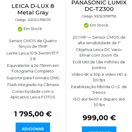
PANASONIC LUMIX
LEICA D-LUX 8
DC-TZ300
Metal Gray
Código: 5025232991792
Código: 4022243192133
Em Stock
Em Stock
20,1 MP — Sensor CMOS de
Sensor CMOS de Quatro
alta sensibilidade de 1"
Terços de 17MP
Objetiva Leica DC Vario-
Lente Leica 10.9-34mm f/1.7-
Elmar com zoom 15x
2.8
Ecrã tátil de 1,84 milhões de
Equivalente a 24-75mm em
pontos
Fotograma Completo
Vídeo 4K a 30p e vídeo HD a
Suporte para Formato DNG
120 fps
Flash Integrado na Câmera
Estabilização híbrida O.I.S. de
Conectividade com o
5 eixos
Aplicativo Leica FOTOS
ISO até 6400 e disparo até
30 fps
1 795,00 €
999,00 €
ADICIONAR