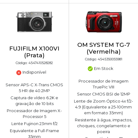
OM SYSTEM TG-7
FUJIFILM X100VI
(Vermelha)
(Prata)
Código: 4545350055981
Código: 4547410528282
Em Stock
Indisponível
Processador de Imagem
Sensor APS-C X-Trans CMOS
TruePic VIII
5 HR de 40.2MP
Sensor CMOS BSI de 12MP
Captura de vídeo 6.2K e
Lente de Zoom Óptico 4x f/2-
gravação de 10 bits
4.9 (Equivalente a 25-100mm
Processador de Imagem X-
em formato 35mm)
Processor 5
Resistente à água, impactos,
Lente Fujinon 23mm f/2
choques, congelamento e
Equivalente a Full-Frame
poeira
35mm