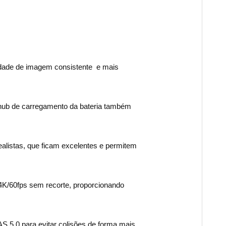
idade de imagem consistente e mais
hub de carregamento da bateria também
listas, que ficam excelentes e permitem
K/60fps sem recorte, proporcionando
S 5.0 para evitar colisões de forma mais