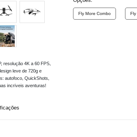
Opções:
Fly More Combo
Fly
, resolução 4K a 60 FPS,
design leve de 720g e
s: autofoco, QuickShots,
as incríveis aventuras!
ficações