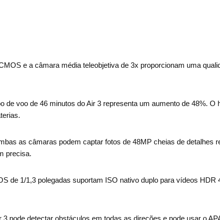
 CMOS e a câmara média teleobjetiva de 3x proporcionam uma qual
 de voo de 46 minutos do Air 3 representa um aumento de 48%. O 
terias.
as as câmaras podem captar fotos de 48MP cheias de detalhes rea
m precisa.
 de 1/1,3 polegadas suportam ISO nativo duplo para vídeos HDR 4
 3 pode detectar obstáculos em todas as direções e pode usar o APA