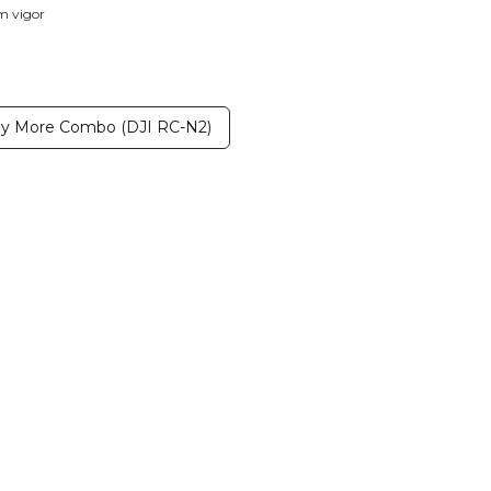
em vigor
ly More Combo (DJI RC-N2)