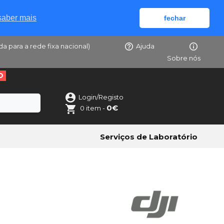
saber mais
fechar
da para a rede fixa nacional)
Ajuda
Sobre nós
O
Login/Registo
0€
0 item -
Serviços de Laboratório