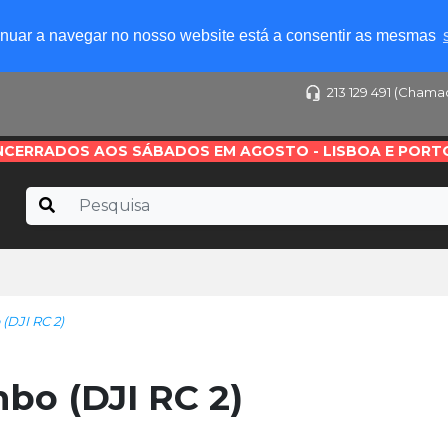
tinuar a navegar no nosso website está a consentir as mesmas
213 129 491 (Chama
NCERRADOS AOS SÁBADOS EM AGOSTO - LISBOA E PORT
(DJI RC 2)
mbo (DJI RC 2)