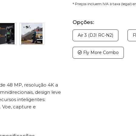
* Preços incluem IVA à taxa (legal) 
Opções:
Air 3 (DJI RC-N2)
F
Fly More Combo
de 48 MP, resolução 4K a
nidirecionais, design leve
ursos inteligentes:
. Voe, capture e
specificações