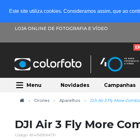
Este site utiliza cookies. Consideramos assim, que ao con
LOJA ONLINE DE FOTOGRAFIA E VÍDEO
E
Menu
Novidades
Campanhas
Drones
Aparelhos
DJI Air 3 Fly More Combo 
DJI Air 3 Fly More Co
Código: 6941565964731