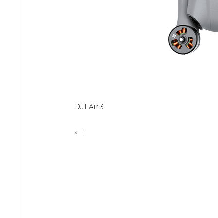
DJI Air 3
× 1