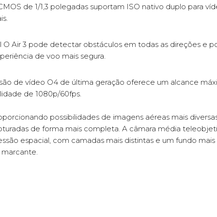
CMOS de 1/1,3 polegadas suportam ISO nativo duplo para ví
is.
O Air 3 pode detectar obstáculos em todas as direções e pod
periência de voo mais segura.
são de vídeo O4 de última geração oferece um alcance máx
lidade de 1080p/60fps.
orcionando possibilidades de imagens aéreas mais diversa
turadas de forma mais completa. A câmara média teleobje
são espacial, com camadas mais distintas e um fundo mais u
 marcante.