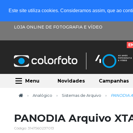
Este site utiliza cookies. Consideramos assim, que ao con
LOJA ONLINE DE FOTOGRAFIA E VÍDEO
E
Menu
Novidades
Campanhas
Analógico
Sistemas de Arquivo
PANODIA Arq
PANODIA Arquivo XTAL
Código: 3147560237013