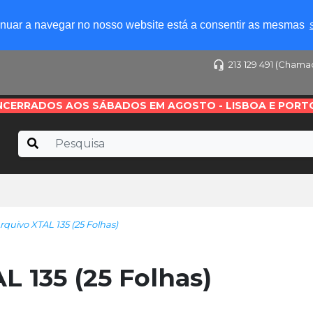
tinuar a navegar no nosso website está a consentir as mesmas
213 129 491 (Chama
NCERRADOS AOS SÁBADOS EM AGOSTO - LISBOA E PORT
uivo XTAL 135 (25 Folhas)
 135 (25 Folhas)