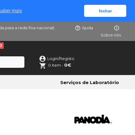
saber mais
fechar
da para a rede fixa nacional)
Ajuda
Sobre nós
O
Login/Registo
0€
0 item -
Serviços de Laboratório