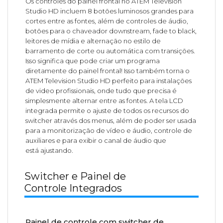
Os controles do painel frontal no ATEM Television
Studio HD incluem 8 botões luminosos grandes para
cortes entre as fontes, além de controles de áudio,
botões para o chaveador downstream, fade to black,
leitores de mídia e alternação no estilo de
barramento de corte ou automática com transições.
Isso significa que pode criar um programa
diretamente do painel frontal! Isso também torna o
ATEM Television Studio HD perfeito para instalações
de video profissionais, onde tudo que precisa é
simplesmente alternar entre as fontes. A tela LCD
integrada permite o ajuste de todos os recursos do
switcher através dos menus, além de poder ser usada
para a monitorização de vídeo e áudio, controle de
auxiliares e para exibir o canal de áudio que
está ajustando.
Switcher e Painel de
Controle Integrados
Painel de controle com switcher de