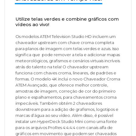
Utilize telas verdes e combine gráficos com
vídeos ao vivo!
Os modelos ATEM Television Studio HD incluem um
chaveador upstream com chave croma completa
para planos de imagem com telas verdes e azuis. Isso
significa que pode remover a tela e adicionar mapas
meteorológicos, grafismos e cenários virtuais incríveis
atrás do talento na tela! O chaveador upstream
funciona com chaves croma, lineares, de padrões e
formas. O modelo 4K inclui o novo Chaveador Croma
ATEM Avançado, que oferece melhor controle,
amostras de imagem, correção de cor do primeiro
plano e espalhamentos, para chaveamentos croma
impecáveis. Também obtém 2 chaveadores
downstream para a adição de grafismos, logotipos e
marcas d’água ao seu vídeo. Além disso, é possível
instalar um HyperDeck Studio Mini como uma fonte
para os arquivos ProRes 4:4:4:4 com canais alfa de
gráficos em movimento que podem ser chaveados