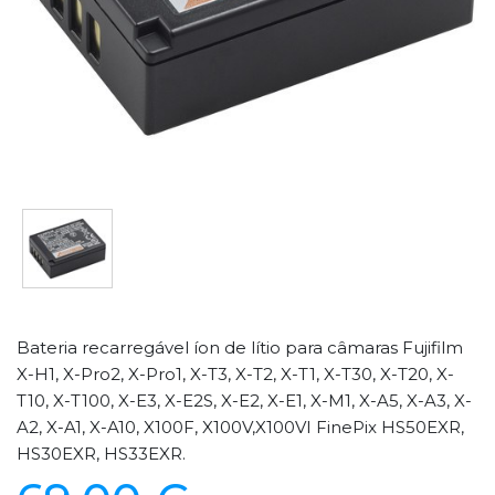
Bateria recarregável íon de lítio para câmaras Fujifilm
X-H1, X-Pro2, X-Pro1, X-T3, X-T2, X-T1, X-T30, X-T20, X-
T10, X-T100, X-E3, X-E2S, X-E2, X-E1, X-M1, X-A5, X-A3, X-
A2, X-A1, X-A10, X100F, X100V,X100VI FinePix HS50EXR,
HS30EXR, HS33EXR.