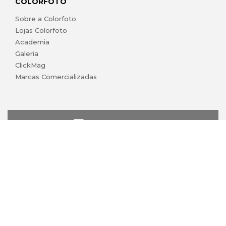
COLORFOTO
Sobre a Colorfoto
Lojas Colorfoto
Academia
Galeria
ClickMag
Marcas Comercializadas
lojaonline@colorfoto.pt
© 2026 COLORFOTO marca comercial da Barreiros da Silva,
Lda. Todos os direitos reservados