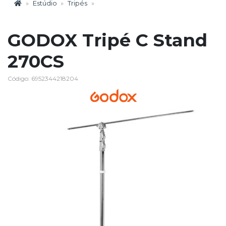
Estúdio
Tripés
GODOX Tripé C Stand
270CS
Código: 6952344218204