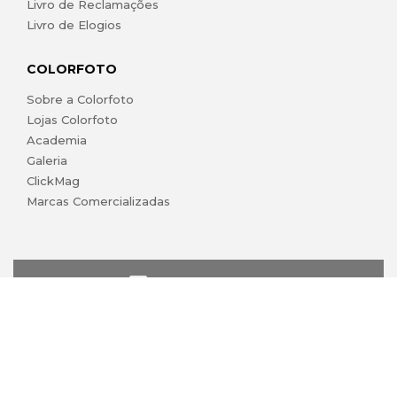
Livro de Reclamações
Livro de Elogios
COLORFOTO
Sobre a Colorfoto
Lojas Colorfoto
Academia
Galeria
ClickMag
Marcas Comercializadas
lojaonline@colorfoto.pt
© 2026 COLORFOTO marca comercial da Barreiros da Silva,