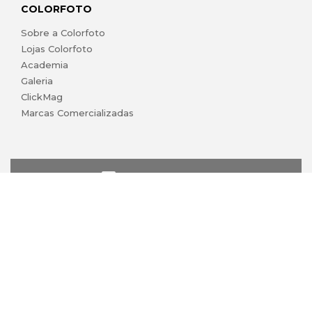
COLORFOTO
Sobre a Colorfoto
Lojas Colorfoto
Academia
Galeria
ClickMag
Marcas Comercializadas
lojaonline@colorfoto.pt
© 2026 COLORFOTO de Barreiros da Silva, Lda. Todos os
direitos reservados