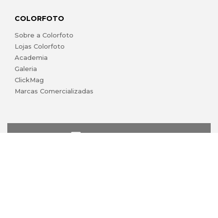
COLORFOTO
Sobre a Colorfoto
Lojas Colorfoto
Academia
Galeria
ClickMag
Marcas Comercializadas
lojaonline@colorfoto.pt
© 2026 COLORFOTO marca comercial da Barreiros da Silva,
Lda. Todos os direitos reservados