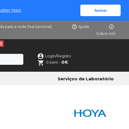
saber mais
fechar
da para a rede fixa nacional)
Ajuda
Sobre nós
O
Login/Registo
0€
0 item -
Serviços de Laboratório