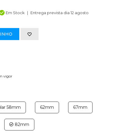
Em Stock
Entrega prevista dia 12 agosto
RINHO
em vigor
rcular 58mm
62mm
67mm
82mm