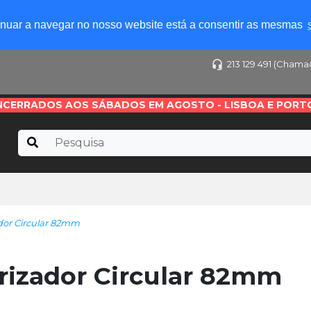
tinuar a navegar no nosso website está a consentir as mesmas
213 129 491 (Chama
NCERRADOS AOS SÁBADOS EM AGOSTO - LISBOA E PORT
ador Circular 82mm
arizador Circular 82mm