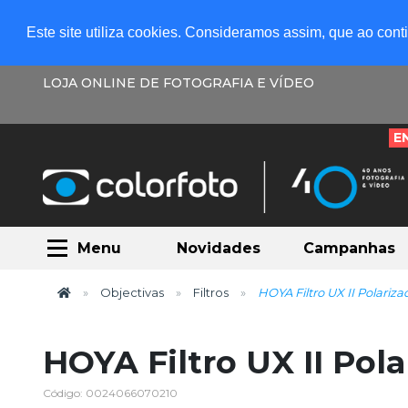
Este site utiliza cookies. Consideramos assim, que ao con
LOJA ONLINE DE FOTOGRAFIA E VÍDEO
E
Menu
Novidades
Campanhas
Objectivas
Filtros
HOYA Filtro UX II Polariz
HOYA Filtro UX II Pol
Código: 0024066070210