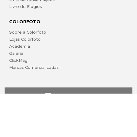
Livro de Elogios
COLORFOTO
Sobre a Colorfoto
Lojas Colorfoto
Academia
Galeria
ClickMag
Marcas Comercializadas
lojaonline@colorfoto.pt
© 2026 COLORFOTO marca comercial da Barreiros da Silva,
Lda. Todos os direitos reservados