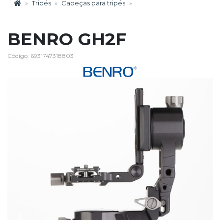
Tripés
Cabeças para tripés
BENRO GH2F
Código: 6931747318803