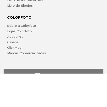
Livro de Elogios
COLORFOTO
Sobre a Colorfoto
Lojas Colorfoto
Academia
Galeria
ClickMag
Marcas Comercializadas
lojaonline@colorfoto.pt
© 2026 COLORFOTO de Barreiros da Silva, Lda. Todos os