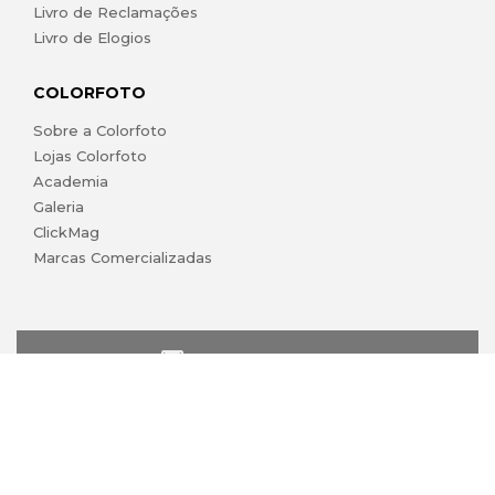
Livro de Reclamações
Livro de Elogios
COLORFOTO
Sobre a Colorfoto
Lojas Colorfoto
Academia
Galeria
ClickMag
Marcas Comercializadas
lojaonline@colorfoto.pt
© 2026 COLORFOTO marca comercial da Barreiros da Silva,