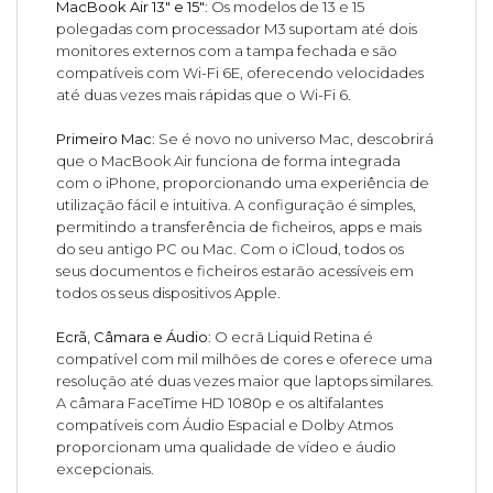
MacBook Air 13" e 15"
: Os modelos de 13 e 15
polegadas com processador M3 suportam até dois
monitores externos com a tampa fechada e são
compatíveis com Wi-Fi 6E, oferecendo velocidades
até duas vezes mais rápidas que o Wi-Fi 6.
Primeiro Mac
: Se é novo no universo Mac, descobrirá
que o MacBook Air funciona de forma integrada
com o iPhone, proporcionando uma experiência de
utilização fácil e intuitiva. A configuração é simples,
permitindo a transferência de ficheiros, apps e mais
do seu antigo PC ou Mac. Com o iCloud, todos os
seus documentos e ficheiros estarão acessíveis em
todos os seus dispositivos Apple.
Ecrã, Câmara e Áudio
: O ecrã Liquid Retina é
compatível com mil milhões de cores e oferece uma
resolução até duas vezes maior que laptops similares.
A câmara FaceTime HD 1080p e os altifalantes
compatíveis com Áudio Espacial e Dolby Atmos
proporcionam uma qualidade de vídeo e áudio
excepcionais.