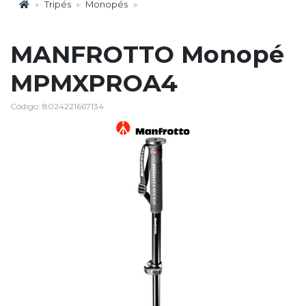
Tripés
Monopés
MANFROTTO Monopé
MPMXPROA4
Código: 8024221667134