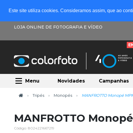
Este site utiliza cookies. Consideramos assim, que ao con
LOJA ONLINE DE FOTOGRAFIA E VÍDEO
E
Menu
Novidades
Campanhas
Tripés
Monopés
MANFROTTO Monopé MP
MANFROTTO Monop
Código: 8024221667219