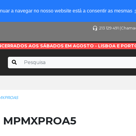
tinuar a navegar no nosso website está a consentir as mesmas
213 129 491 (Chama
NCERRADOS AOS SÁBADOS EM AGOSTO - LISBOA E PORT
MXPROA5
é MPMXPROA5