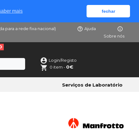
saber mais
fechar
da para a rede fixa nacional)
Ajuda
Sobre nós
O
Login/Registo
0€
0 item -
Serviços de Laboratório