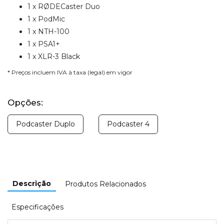
1 x RØDECaster Duo
1 x PodMic
1 x NTH-100
1 x PSA1+
1 x XLR-3 Black
* Preços incluem IVA à taxa (legal) em vigor
Opções:
Podcaster Duplo
Podcaster 4
Descrição
Produtos Relacionados
Especificações