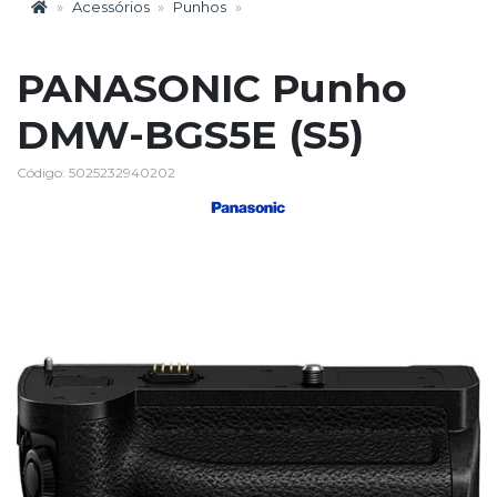
Acessórios
Punhos
PANASONIC Punho
DMW-BGS5E (S5)
Código: 5025232940202