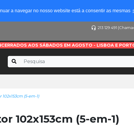
tinuar a navegar no nosso website está a consentir as mesmas
213 129 491 (Chama
NCERRADOS AOS SÁBADOS EM AGOSTO - LISBOA E PORT
 102x153cm (5-em-1)
r 102x153cm (5-em-1)