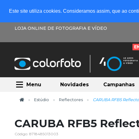
Este site utiliza cookies. Consideramos assim, que ao con
LOJA ONLINE DE FOTOGRAFIA E VÍDEO
E
Menu
Novidades
Campanhas
Estúdio
Reflectores
CARUBA RFB5 Reflector
CARUBA RFB5 Reflecto
Código: 8718485013003