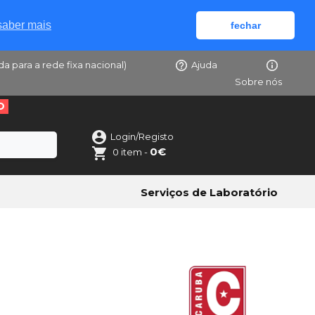
saber mais
fechar
da para a rede fixa nacional)
Ajuda
Sobre nós
O
Login/Registo
0€
0 item -
Serviços de Laboratório