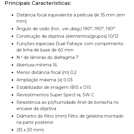
Principais Caracteristicas:
Distância focal equivalente a película de 35 mm (em
mm)
Ângulo de visão (hor., ver.,diag.) 190°, 190°, 190°
Construção da objetiva (elementos/grupos) 10/12
Funções especiais Dual Fisheye com comprimento
de linha de base de 60 mm
N.º de lâminas do diafragma 7
Abertura mínima 16
Menor distância focal (m) 0,2
Ampliação máxima (x) 0.03
Estabilizador de imagem IBIS x OIS
Revestimentos Super Spect ra, SW C
Resistência ao pó/humidade Anel de borracha no
encaixe da objetiva
Diâmetro do filtro (mm) Filtro de gelatina montado
na parte posterior
(35 x 20 mm)