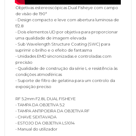
Objetivas estereoscópicas Dual Fisheye com campo
de visão de 190°
• Design compacto e leve com abertura luminosa de
f/2.8
• Dois elementos UD por objetiva para proporcionar
uma qualidade de imagem elevada
• Sub Wavelength Structure Coating (SWC) para
suprimir o brilho e o efeito de fantasma
• Unidades EMD sincronizadas e controladas com
precisão
• Qualidade de construção da série L e resistência às
condições atmosféricas
• Suporte de filtro de gelatina para um controlo da
exposição preciso
RF 5.2mm F2.8L DUAL FISHEYE
• TAMPA DA OBJETIVA 5.2
• TAMPA ANTIPOEIRA DA OBJETIVA RF
• CHAVE SEXTAVADA
• ESTOJO DA OBJETIVA LS1014
• Manual do utilizador