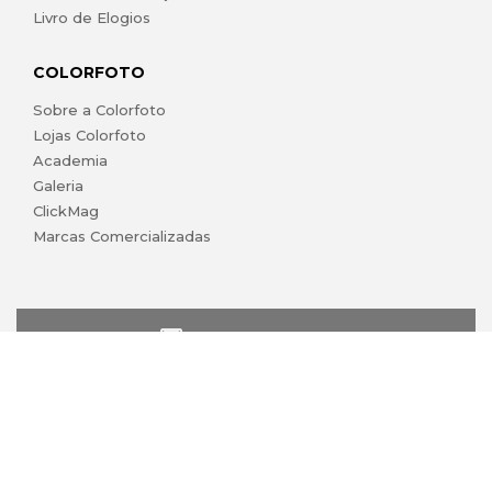
Livro de Elogios
COLORFOTO
Sobre a Colorfoto
Lojas Colorfoto
Academia
Galeria
ClickMag
Marcas Comercializadas
lojaonline@colorfoto.pt
© 2026 COLORFOTO marca comercial da Barreiros da Silva,
Lda. Todos os direitos reservados