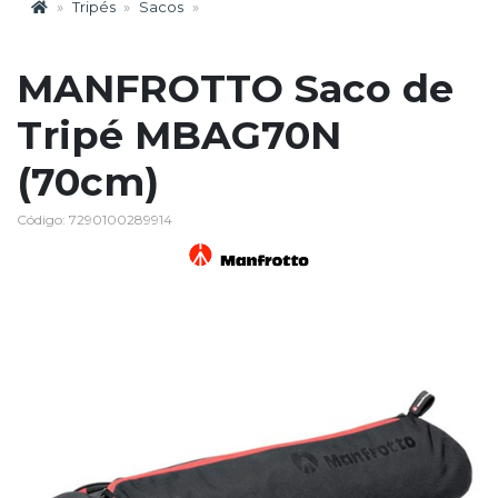
Tripés
Sacos
MANFROTTO Saco de
Tripé MBAG70N
(70cm)
Código: 7290100289914