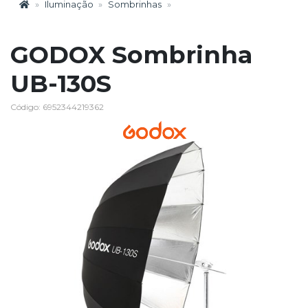
Iluminação
Sombrinhas
GODOX Sombrinha
UB-130S
Código: 6952344219362